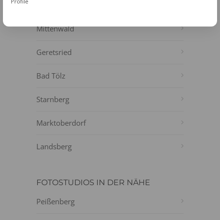
Profile
Garmisch-Partenkirchen
Mittenwald
Geretsried
Bad Tölz
Starnberg
Marktoberdorf
Landsberg
FOTOSTUDIOS IN DER NÄHE
Peißenberg