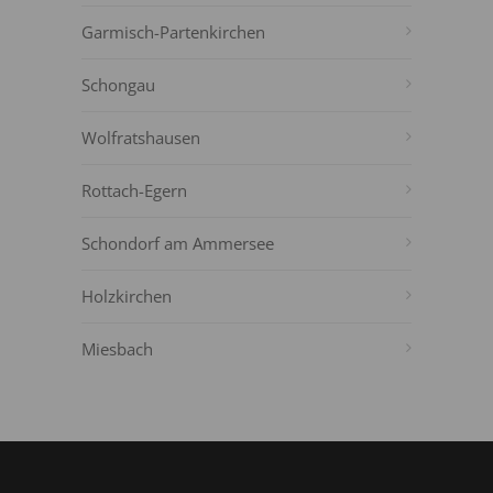
Garmisch-Partenkirchen
Schongau
Wolfratshausen
Rottach-Egern
Schondorf am Ammersee
Holzkirchen
Miesbach