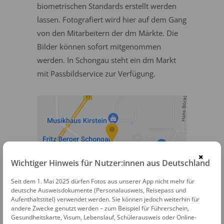
biometrischen Standards erstellt werden
lassen. Fotografiert wird hier auf dem Gang
von den Mitarbeitern der dm Märkte. Die
Bilder können sofort mitgenommen
werden. In Schongau steht ein dm Markt
mit Passbildservice zur Verfügung.
×
Wichtiger Hinweis für Nutzer:innen aus Deutschland
Seit dem 1. Mai 2025 dürfen Fotos aus unserer App nicht mehr für
dm Passbildservice
deutsche Ausweisdokumente (Personalausweis, Reisepass und
Aufenthaltstitel) verwendet werden. Sie können jedoch weiterhin für
Schwabbrucker Straße 1
andere Zwecke genutzt werden – zum Beispiel für Führerschein,
Gesundheitskarte, Visum, Lebenslauf, Schülerausweis oder Online-
86956 Schongau