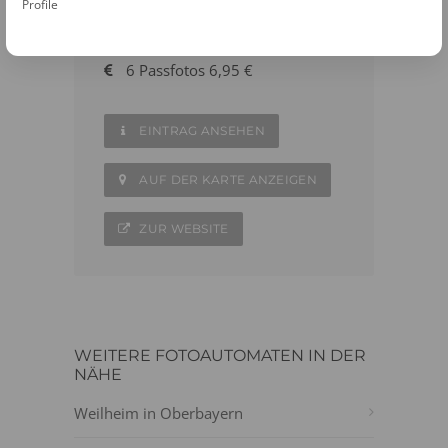
Profile
08861 - 2561131
6 Passfotos 6,95 €
EINTRAG ANSEHEN
AUF DER KARTE ANZEIGEN
ZUR WEBSITE
WEITERE FOTOAUTOMATEN IN DER
NÄHE
Weilheim in Oberbayern