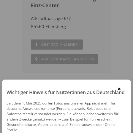
Einz-Center
Altstadtpassage 6/7
85560 Ebersberg
EINTRAG ANSEHEN
AUF DER KARTE ANZEIGEN
×
Wichtiger Hinweis für Nutzer:innen aus Deutschland
WEITERE FOTOAUTOMATEN IN DER
NÄHE
Seit dem 1. Mai 2025 dürfen Fotos aus unserer App nicht mehr für
deutsche Ausweisdokumente (Personalausweis, Reisepass und
Markt Schwaben
Aufenthaltstitel) verwendet werden. Sie können jedoch weiterhin für
andere Zwecke genutzt werden – zum Beispiel für Führerschein,
Gesundheitskarte, Visum, Lebenslauf, Schülerausweis oder Online-
Erding
Profile