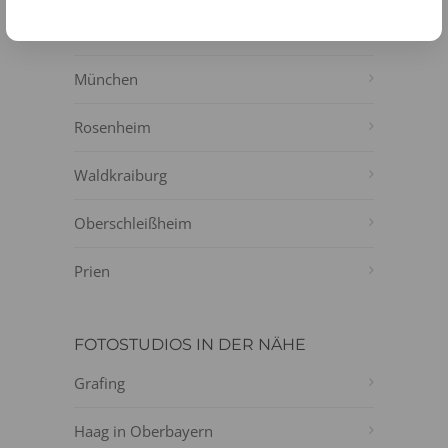
Ottobrunn
München
Rosenheim
Waldkraiburg
Oberschleißheim
Prien
FOTOSTUDIOS IN DER NÄHE
Grafing
Haag in Oberbayern