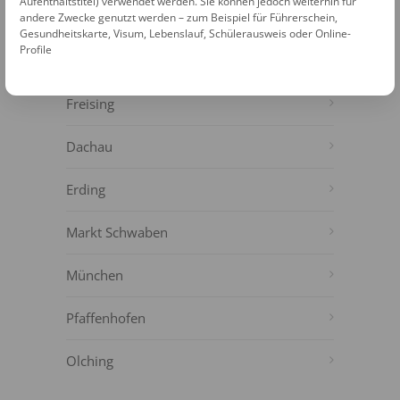
Aufenthaltstitel) verwendet werden. Sie können jedoch weiterhin für
WEITERE FOTOAUTOMATEN IN DER
andere Zwecke genutzt werden – zum Beispiel für Führerschein,
NÄHE
Gesundheitskarte, Visum, Lebenslauf, Schülerausweis oder Online-
Profile
Oberschleißheim
Freising
Dachau
Erding
Markt Schwaben
München
Pfaffenhofen
Olching