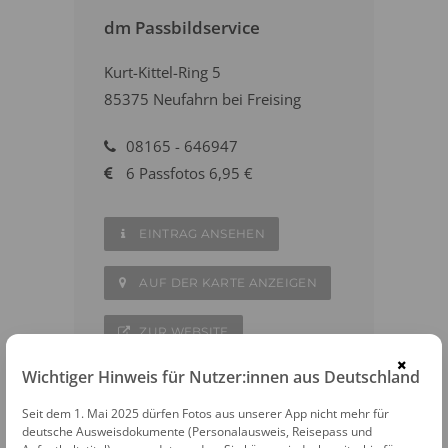
dm Passbildservice
Kurt-Kittel-Ring 5
85375 Neufahrn bei Freising
08165 - 646947
6 Passfotos 6,95 €
EINTRAG ANSEHEN
AUF DER KARTE ANZEIGEN
ZUR WEBSITE
×
Wichtiger Hinweis für Nutzer:innen aus Deutschland
Seit dem 1. Mai 2025 dürfen Fotos aus unserer App nicht mehr für
deutsche Ausweisdokumente (Personalausweis, Reisepass und