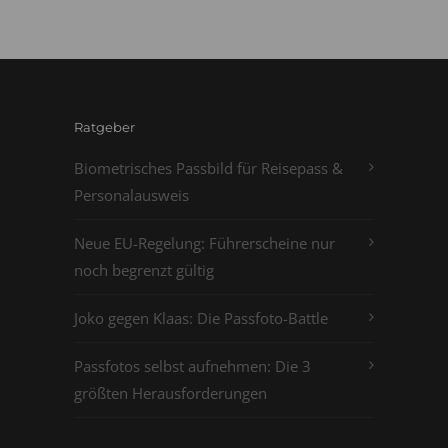
Ratgeber
Biometrisches Passbild für Reisepass &
Personalausweis
Neue EU-Regelung: Führerscheine nur
noch begrenzt gültig
Joko gegen Klaas: Die Passfoto-Battle
Passfotos selbst aufnehmen: Die 3
größten Herausforderungen