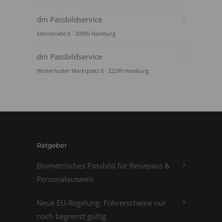
dm Passbildservice
Steinstraße 8 · 20095 Hamburg
dm Passbildservice
Winterhuder Marktplatz 8 · 22299 Hamburg
Ratgeber
Biometrisches Passbild für Reisepass &
Personalausweis
Neue EU-Regelung: Führerscheine nur
noch begrenzt gültig