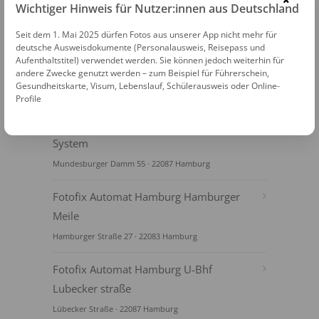
×
Wichtiger Hinweis für Nutzer:innen aus Deutschland
Seit dem 1. Mai 2025 dürfen Fotos aus unserer App nicht mehr für
deutsche Ausweisdokumente (Personalausweis, Reisepass und
Aufenthaltstitel) verwendet werden. Sie können jedoch weiterhin für
andere Zwecke genutzt werden – zum Beispiel für Führerschein,
Gesundheitskarte, Visum, Lebenslauf, Schülerausweis oder Online-
FOTOAUTOMATEN
Profile
Fotofix Automat Hamburg Best Copy
System
Mundesburger Damm 55 · 22087 Hamburg
Fotofix Automat Hamburg Hamburger
Meile
Hamburger Straße 27 · 22083 Hamburg
Fotofix Automat Hamburg U-Bhf
Lubecker straße
Lübecker Straße · 22087 Hamburg