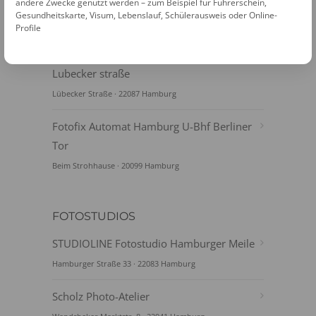
Meile
andere Zwecke genutzt werden – zum Beispiel für Führerschein,
Gesundheitskarte, Visum, Lebenslauf, Schülerausweis oder Online-
Hamburger Straße 27 · 22083 Hamburg
Profile
Fotofix Automat Hamburg U-Bhf
Lubecker straße
Lübecker Straße · 22087 Hamburg
Fotofix Automat Hamburg U-Bhf Berliner
Tor
Beim Strohhause · 20099 Hamburg
FOTOSTUDIOS
STUDIOLINE Fotostudio Hamburger Meile
Hamburger Straße 33 · 22083 Hamburg
Scholz Photo-Atelier