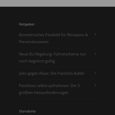
Ratgeber
Biometrisches Passbild für Reisepass &
Personalausweis
Neue EU-Regelung: Führerscheine nur
noch begrenzt gültig
Joko gegen Klaas: Die Passfoto-Battle
Passfotos selbst aufnehmen: Die 3
größten Herausforderungen
Standorte