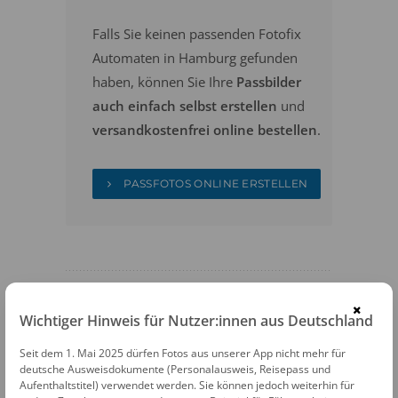
Falls Sie keinen passenden Fotofix
Automaten in Hamburg gefunden
haben, können Sie Ihre
Passbilder
auch einfach selbst erstellen
und
versandkostenfrei online bestellen
.
PASSFOTOS ONLINE ERSTELLEN
×
Wichtiger Hinweis für Nutzer:innen aus Deutschland
FOTOAUTOMATEN
Seit dem 1. Mai 2025 dürfen Fotos aus unserer App nicht mehr für
deutsche Ausweisdokumente (Personalausweis, Reisepass und
Fotofix Automat Hamburg Hamburger
Aufenthaltstitel) verwendet werden. Sie können jedoch weiterhin für