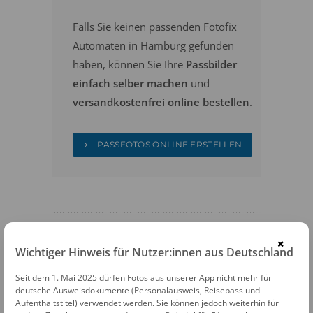
Falls Sie keinen passenden Fotofix
Automaten in Hamburg gefunden
haben, können Sie Ihre
Passbilder
einfach selber machen
und
versandkostenfrei online bestellen
.
PASSFOTOS ONLINE ERSTELLEN
×
Wichtiger Hinweis für Nutzer:innen aus Deutschland
FOTOAUTOMATEN
Seit dem 1. Mai 2025 dürfen Fotos aus unserer App nicht mehr für
deutsche Ausweisdokumente (Personalausweis, Reisepass und
Fotofix Automat Hamburg U-Bhf Berliner
Aufenthaltstitel) verwendet werden. Sie können jedoch weiterhin für