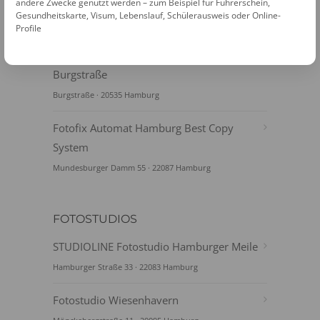
Tor
andere Zwecke genutzt werden – zum Beispiel für Führerschein,
Gesundheitskarte, Visum, Lebenslauf, Schülerausweis oder Online-
Beim Strohhause · 20099 Hamburg
Profile
Fotofix Automat Hamburg U-Bhf
Burgstraße
Burgstraße · 20535 Hamburg
Fotofix Automat Hamburg Best Copy
System
Mundesburger Damm 55 · 22087 Hamburg
FOTOSTUDIOS
STUDIOLINE Fotostudio Hamburger Meile
Hamburger Straße 33 · 22083 Hamburg
Fotostudio Wiesenhavern