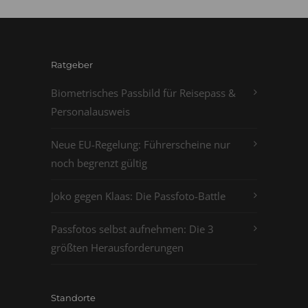
Ratgeber
Biometrisches Passbild für Reisepass &
Personalausweis
Neue EU-Regelung: Führerscheine nur
noch begrenzt gültig
Joko gegen Klaas: Die Passfoto-Battle
Passfotos selbst aufnehmen: Die 3
größten Herausforderungen
Standorte