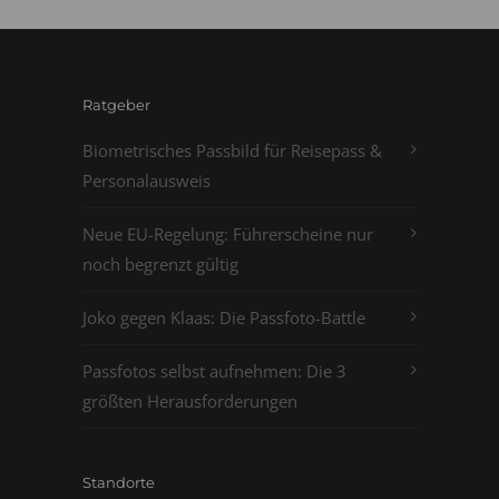
Ratgeber
Biometrisches Passbild für Reisepass &
Personalausweis
Neue EU-Regelung: Führerscheine nur
noch begrenzt gültig
Joko gegen Klaas: Die Passfoto-Battle
Passfotos selbst aufnehmen: Die 3
größten Herausforderungen
Standorte