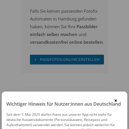
Falls Sie keinen passenden Fotofix
Automaten in Hamburg gefunden
haben, können Sie Ihre
Passbilder
einfach selber machen
und
versandkostenfrei online bestellen
.
PASSFOTOS ONLINE ERSTELLEN
×
Wichtiger Hinweis für Nutzer:innen aus Deutschland
FOTOAUTOMATEN
Seit dem 1. Mai 2025 dürfen Fotos aus unserer App nicht mehr für
deutsche Ausweisdokumente (Personalausweis, Reisepass und
Fotofix Automat Hamburg Best Copy
Aufenthaltstitel) verwendet werden. Sie können jedoch weiterhin für