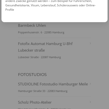
System
andere Zwecke genutzt werden – zum Beispiel für Führerschein,
Gesundheitskarte, Visum, Lebenslauf, Schülerausweis oder Online-
Mundesburger Damm 55 · 22087 Hamburg
Profile
Fotofix Automat Hamburg Bezirksamt
Barmbeck Uhlen
Poppenhusenstr. 6 · 22085 Hamburg
Fotofix Automat Hamburg U-Bhf
Lubecker straße
Lübecker Straße · 22087 Hamburg
FOTOSTUDIOS
STUDIOLINE Fotostudio Hamburger Meile
Hamburger Straße 33 · 22083 Hamburg
Scholz Photo-Atelier