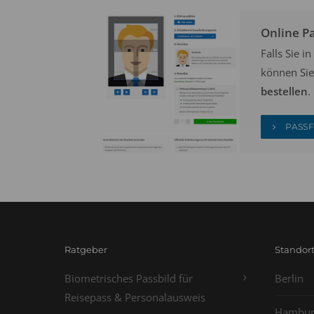
Online P
Falls Sie 
können Sie
bestellen
.
PASSF
Ratgeber
Standor
Biometrisches Passbild für
Berlin
Reisepass & Personalausweis
Hambur