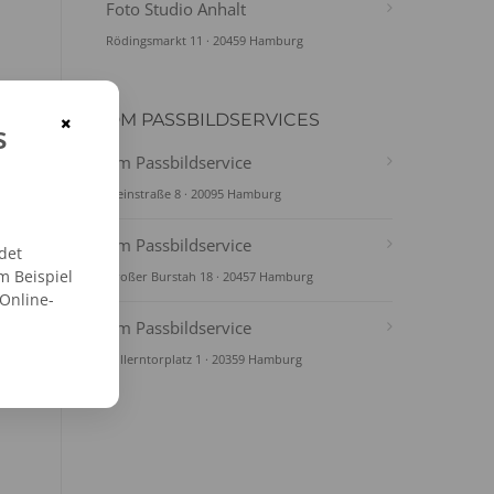
Foto Studio Anhalt
Rödingsmarkt 11 · 20459 Hamburg
DM PASSBILDSERVICES
×
s
dm Passbildservice
Steinstraße 8 · 20095 Hamburg
dm Passbildservice
det
m Beispiel
Großer Burstah 18 · 20457 Hamburg
 Online-
dm Passbildservice
Millerntorplatz 1 · 20359 Hamburg