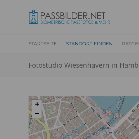
STARTSEITE
STANDORT FINDEN
RATGE
Fotostudio Wiesenhavern in Hambu
+
−