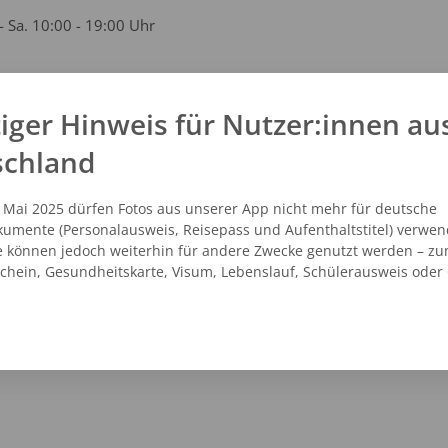
- Sa. 10:00 - 19:00 Uhr
iger Hinweis für Nutzer:innen au
kt
schland
 - 333010-61
studio@wiesenhavern.de
. Mai 2025 dürfen Fotos aus unserer App nicht mehr für deutsche
.wiesenhavern-studio.de
umente (Personalausweis, Reisepass und Aufenthaltstitel) verwen
e können jedoch weiterhin für andere Zwecke genutzt werden – zu
schein, Gesundheitskarte, Visum, Lebenslauf, Schülerausweis oder
NZEIGEN
ROUTENPLANER