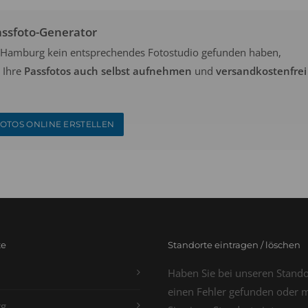
assfoto-Generator
in Hamburg kein entsprechendes Fotostudio gefunden haben,
 Ihre
Passfotos auch selbst aufnehmen
und
versandkostenfrei
OTOS ONLINE ERSTELLEN
te
Standorte eintragen / löschen
Haben Sie bei unseren Stand
einen Fehler gefunden oder 
g