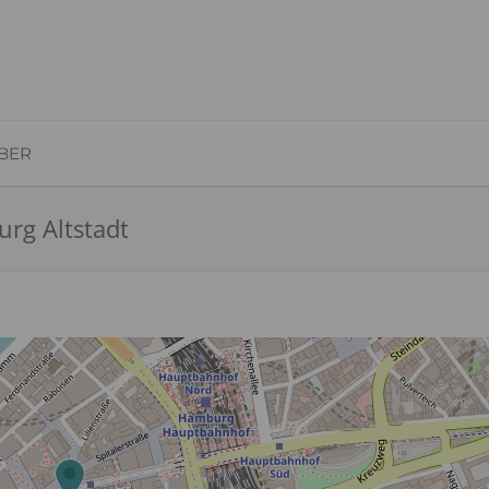
BER
rg Altstadt