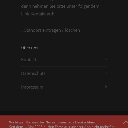
dann nehmen Sie bitte unter folgendem
Link Kontakt auf:
» Standort eintragen / löschen
Über uns
Kontakt
Datenschutz
Impressum
Copyright © 2011 - 2026
Passbilder.net
Wichtiger Hinweis für Nutzer:innen aus Deutschland
Seit dem 1. Mai 2025 dürfen Fotos aus unserer App nicht mehr für