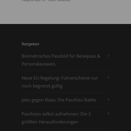
Ratgeber
Biometrisches Passbild für Reisepass &
Personalausweis
Neue EU-Regelung: Führerscheine nur
noch begrenzt gültig
Joko gegen Klaas: Die Passfoto-Battle
Passfotos selbst aufnehmen: Die 3
größten Herausforderungen