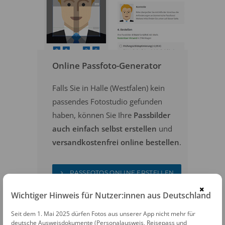
Online Passfoto-Generator
Falls Sie in Halle (Westfalen) kein
passendes Fotostudio gefunden
haben, können Sie Ihre
Passbilder
auch einfach selbst erstellen
und
versandkostenfrei online bestellen
.
PASSFOTOS ONLINE ERSTELLEN
×
Wichtiger Hinweis für Nutzer:innen aus Deutschland
Seit dem 1. Mai 2025 dürfen Fotos aus unserer App nicht mehr für
deutsche Ausweisdokumente (Personalausweis, Reisepass und