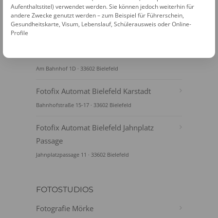
Aufenthaltstitel) verwendet werden. Sie können jedoch weiterhin für
andere Zwecke genutzt werden – zum Beispiel für Führerschein,
Gesundheitskarte, Visum, Lebenslauf, Schülerausweis oder Online-
Profile
FOTOAUTOMATEN
Fotofix Automat Bielefeld Bahnhof
Am Bahnhof 1D · 33602 Bielefeld
Fotofix Automat Bielefeld Karstadt
Bahnhofstraße 15-17 · 33602 Bielefeld
Fotofix Automat Bielefeld Jahnplatz
Passage
Jahnplatzpassage 11 · 33602 Bielefeld
FOTOSTUDIOS
Fotografie Mörke