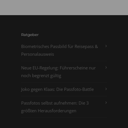
Ratgeber
Biometrisches Passbild für Reisepass &
Personalausweis
Neue EU-Regelung: Führerscheine nur
noch begrenzt gültig
Joko gegen Klaas: Die Passfoto-Battle
Passfotos selbst aufnehmen: Die 3
größten Herausforderungen