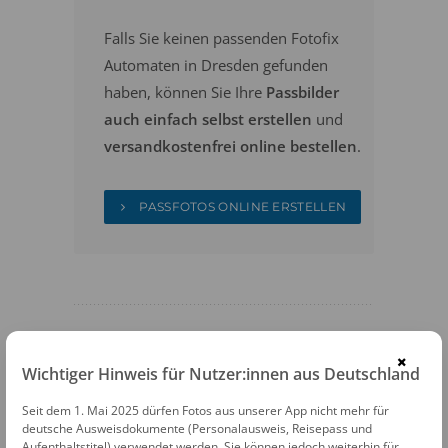
Falls Sie keinen passenden Fotofix
Automaten in Dresden gefunden
haben, können Sie Ihre
Passbilder
auch einfach selbst erstellen
und
versandkostenfrei online bestellen
.
PASSFOTOS ONLINE ERSTELLEN
×
Wichtiger Hinweis für Nutzer:innen aus Deutschland
FOTOAUTOMATEN
Seit dem 1. Mai 2025 dürfen Fotos aus unserer App nicht mehr für
Fotofix Automat Dresden
deutsche Ausweisdokumente (Personalausweis, Reisepass und
Aufenthaltstitel) verwendet werden. Sie können jedoch weiterhin für