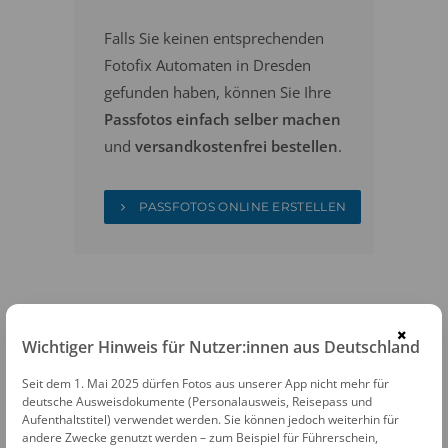
Falls Sie keinen entsprechenden
Fotofix Automaten in Dresden
gefunden haben, können Sie Ihre
Passfotos einfach selber machen
und
versandkostenfrei bestellen
.
PASSFOTOS ONLINE ERSTELLEN
×
Wichtiger Hinweis für Nutzer:innen aus Deutschland
Seit dem 1. Mai 2025 dürfen Fotos aus unserer App nicht mehr für
FOTOAUTOMATEN
deutsche Ausweisdokumente (Personalausweis, Reisepass und
Aufenthaltstitel) verwendet werden. Sie können jedoch weiterhin für
Fotofix Automat Dresden Altmarkt-Galerie
andere Zwecke genutzt werden – zum Beispiel für Führerschein,