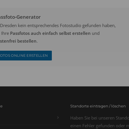
assfoto-Generator
in Dresden kein entsprechendes Fotostudio gefunden haben,
 Ihre
Passfotos auch einfach selbst erstellen
und
tenfrei bestellen
.
OTOS ONLINE ERSTELLEN
te
Standorte eintragen / löschen
Haben Sie bei unseren Stand
einen Fehler gefunden oder 