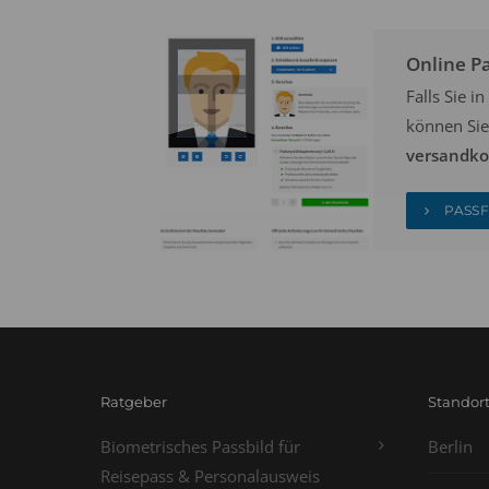
Online P
Falls Sie 
können Sie
versandkos
PASSF
Ratgeber
Standor
Biometrisches Passbild für
Berlin
Reisepass & Personalausweis