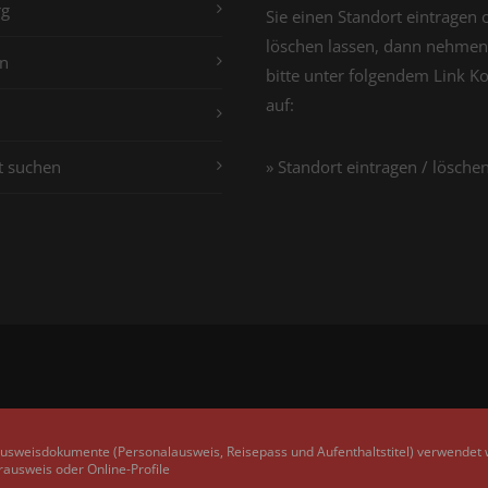
g
Sie einen Standort eintragen 
löschen lassen, dann nehmen
n
bitte unter folgendem Link K
auf:
t suchen
» Standort eintragen / lösche
Ausweisdokumente (Personalausweis, Reisepass und Aufenthaltstitel) verwendet
rausweis oder Online-Profile