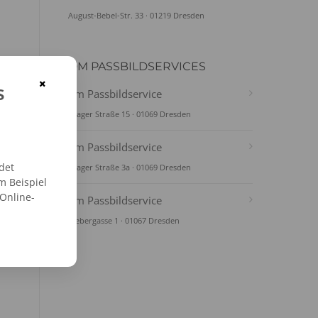
August-Bebel-Str. 33 · 01219 Dresden
DM PASSBILDSERVICES
×
s
dm Passbildservice
Prager Straße 15 · 01069 Dresden
dm Passbildservice
det
Prager Straße 3a · 01069 Dresden
m Beispiel
 Online-
dm Passbildservice
Webergasse 1 · 01067 Dresden