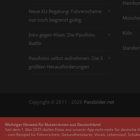
Hambur
Neue EU-Regelung: Führerscheine
Münche
nur noch begrenzt gültig
Köln
Joko gegen Klaas: Die Passfoto-
Battle
Standor
Passfotos selbst aufnehmen: Die 3
größten Herausforderungen
Copyright © 2011 - 2026
Passbilder.net
Wichtiger Hinweis für Nutzer:innen aus Deutschland
Seit dem 1. Mai 2025 dürfen Fotos aus unserer App nicht mehr für deutsche 
– zum Beispiel für Führerschein, Gesundheitskarte, Visum, Lebenslauf, Schüle