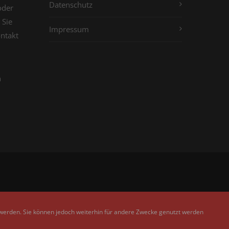
Datenschutz
oder
 Sie
Impressum
ontakt
n
 werden. Sie können jedoch weiterhin für andere Zwecke genutzt werden