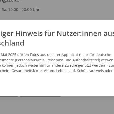
- Sa. 10:00 - 20:00 Uhr
iger Hinweis für Nutzer:innen au
kt
schland
1 48248828
rumgalerie@studioline.de
. Mai 2025 dürfen Fotos aus unserer App nicht mehr für deutsche
studioline.de
umente (Personalausweis, Reisepass und Aufenthaltstitel) verwen
e können jedoch weiterhin für andere Zwecke genutzt werden – zu
schein, Gesundheitskarte, Visum, Lebenslauf, Schülerausweis oder
NZEIGEN
ROUTENPLANER