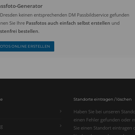
assfoto-Generator
in Dresden keinen entsprechenden DM Passbildservice gefunden
nen Sie Ihre
Passfotos auch einfach selbst erstellen
und
tenfrei bestellen
.
OTOS ONLINE ERSTELLEN
te
Standorte eintragen / löschen
Haben Sie bei unseren Stand
einen Fehler gefunden oder 
g
Sie einen Standort eintragen 