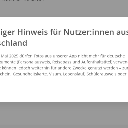
kt
iger Hinweis für Nutzer:innen au
schland
1 - 2058836
vicecenter@dm.de
.dm.de
. Mai 2025 dürfen Fotos aus unserer App nicht mehr für deutsche
umente (Personalausweis, Reisepass und Aufenthaltstitel) verwen
e können jedoch weiterhin für andere Zwecke genutzt werden – zu
schein, Gesundheitskarte, Visum, Lebenslauf, Schülerausweis oder
NZEIGEN
ROUTENPLANER