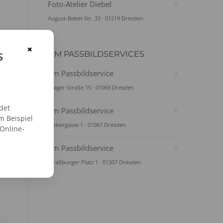
Foto-Atelier Diebel
August-Bebel-Str. 33 · 01219 Dresden
×
s
DM PASSBILDSERVICES
dm Passbildservice
Prager Straße 15 · 01069 Dresden
det
dm Passbildservice
m Beispiel
Webergasse 1 · 01067 Dresden
 Online-
dm Passbildservice
Straßburger Platz 1 · 01307 Dresden