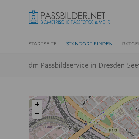
STARTSEITE
STANDORT FINDEN
RATGE
dm Passbildservice in Dresden See
+
−