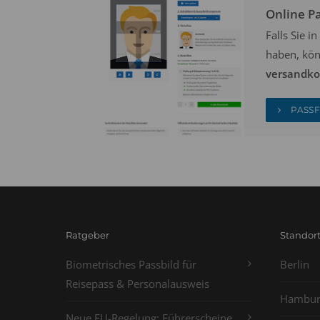
Online P
Falls Sie 
haben, kön
versandkos
PASSF
Ratgeber
Standor
Biometrisches Passbild für
Berlin
Reisepass & Personalausweis
Hambur
Neue EU-Regelung: Führerscheine