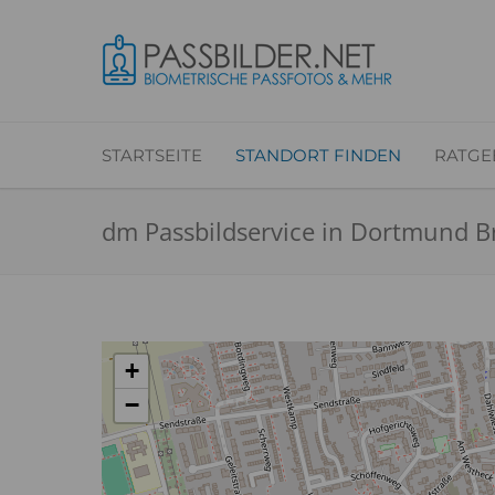
STARTSEITE
STANDORT FINDEN
RATGE
dm Passbildservice in Dortmund B
+
−