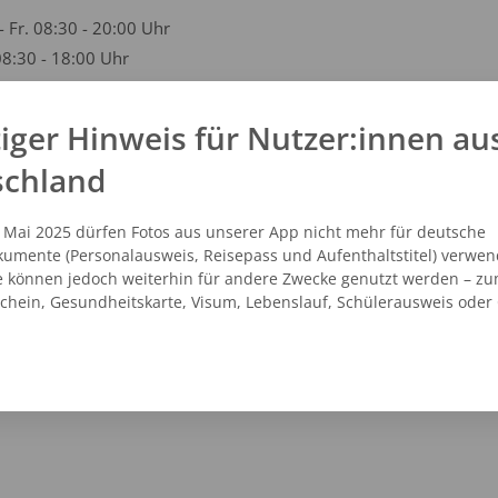
- Fr. 08:30 - 20:00 Uhr
08:30 - 18:00 Uhr
iger Hinweis für Nutzer:innen au
kt
schland
1 - 1765085
vicecenter@dm.de
. Mai 2025 dürfen Fotos aus unserer App nicht mehr für deutsche
.dm.de
umente (Personalausweis, Reisepass und Aufenthaltstitel) verwen
e können jedoch weiterhin für andere Zwecke genutzt werden – zu
schein, Gesundheitskarte, Visum, Lebenslauf, Schülerausweis oder
NZEIGEN
ROUTENPLANER