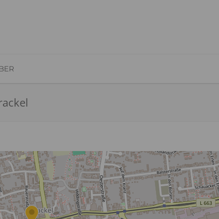
BER
rackel