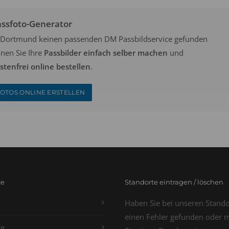
assfoto-Generator
in Dortmund keinen passenden DM Passbildservice gefunden
nen Sie Ihre
Passbilder einfach selber machen
und
tenfrei online bestellen
.
OTOS ONLINE ERSTELLEN
te
Standorte eintragen / löschen
Haben Sie bei unseren Stand
einen Fehler gefunden oder 
g