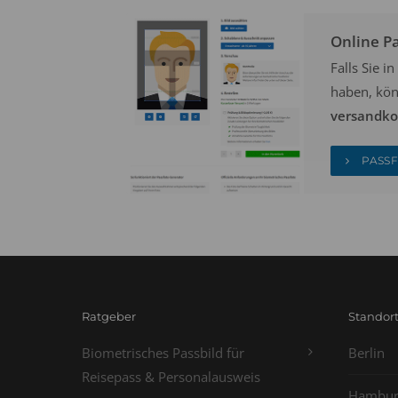
Online P
Falls Sie 
haben, kön
versandkos
PASSF
Ratgeber
Standor
Biometrisches Passbild für
Berlin
Reisepass & Personalausweis
Hambur