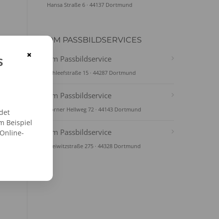
Hansa Straße 6 · 44137 Dortmund
DM PASSBILDSERVICES
×
s
dm Passbildservice
Schleefstraße 15 · 44287 Dortmund
dm Passbildservice
Körner Hellweg 72 · 44143 Dortmund
det
m Beispiel
dm Passbildservice
 Online-
Gleiwitzstraße 275 · 44328 Dortmund