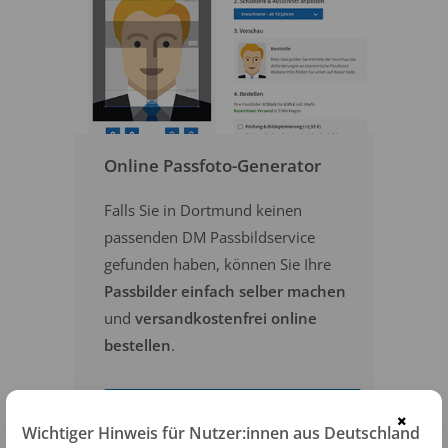
Online Passfoto-Generator
Falls Sie in Dortmund keinen
passenden DM Passbildservice
gefunden haben, können Sie Ihre
Passbilder einfach selber machen
und
versandkostenfrei online
bestellen
.
PASSFOTOS ONLINE ERSTELLEN
×
Wichtiger Hinweis für Nutzer:innen aus Deutschland