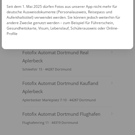
Seit dem 1. Mai 2025 dürfen Fotos aus unserer App nicht mehr für
deutsche Ausweisdokumente (Personalausweis, Reisepass und
Aufenthaltstitel) verwendet werden. Sie können jedoch weiterhin für
andere Zwecke genutzt werden – zum Beispiel für Führerschein,
Gesundheitskarte, Visum, Lebenslauf, Schülerausweis oder Online-
Profile
FOTOAUTOMATEN
Fotofix Automat Dortmund Real
Aplerbeck
Schleefstr 15 · 44287 Dortmund
Fotofix Automat Dortmund Kaufland
Aplerbeck
Aplerbecker Marktplatz 7-10 · 44287 Dortmund
Fotofix Automat Dortmund Flughafen
Flughafenring 11 · 44319 Dortmund