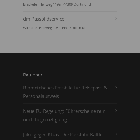
Brackeler Hellweg 119a · 44309 Dortmund
dm Passbildservice
Wickeder Hellweg 103 · 44319 Dortmund
Ratgeber
Biometrisches Passbild für Reisepass &
Personalausweis
Neue EU-Regelung: Führerscheine nur
noch begrenzt gültig
Joko gegen Klaas: Die Passfoto-Battle