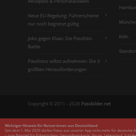
Reisepass & Personalausweis
Hambur
Neue EU-Regelung: Führerscheine
Münche
nur noch begrenzt gültig
Köln
Joko gegen Klaas: Die Passfoto-
Battle
Standor
Passfotos selbst aufnehmen: Die 3
größten Herausforderungen
Copyright © 2011 - 2026
Passbilder.net
Wichtiger Hinweis für Nutzer:innen aus Deutschland
Seit dem 1. Mai 2025 dürfen Fotos aus unserer App nicht mehr für deutsche 
– zum Beispiel für Führerschein, Gesundheitskarte, Visum, Lebenslauf, Schüle