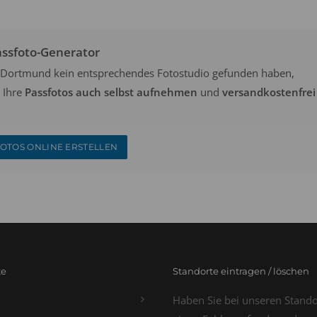
assfoto-Generator
in Dortmund kein entsprechendes Fotostudio gefunden haben,
 Ihre
Passfotos auch selbst aufnehmen
und
versandkostenfrei
OTOS ONLINE ERSTELLEN
te
Standorte eintragen / löschen
Haben Sie bei unseren Stand