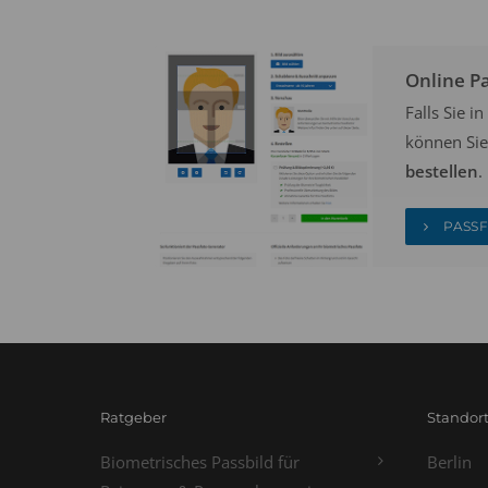
Online P
Falls Sie 
können Sie
bestellen
.
PASSF
Ratgeber
Standor
Biometrisches Passbild für
Berlin