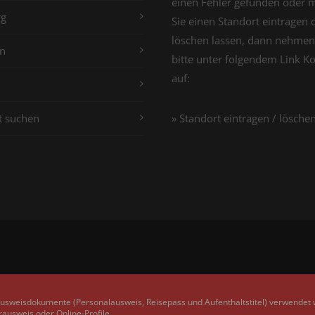
einen Fehler gefunden oder 
g
Sie einen Standort eintragen 
löschen lassen, dann nehmen
n
bitte unter folgendem Link K
auf:
t suchen
» Standort eintragen / lösche
Ausweisdokumente (Personalausweis, Reisepass und Aufenthaltstitel) verwendet
rausweis oder Online-Profile