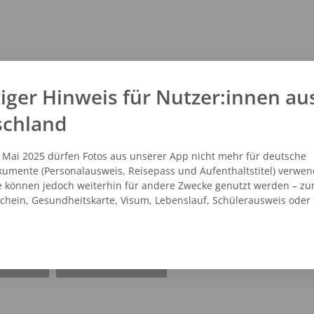
kt
iger Hinweis für Nutzer:innen au
1 - 2217049
schland
1 - 2217048
oevolution@web.de
.dortmunder-
. Mai 2025 dürfen Fotos aus unserer App nicht mehr für deutsche
umente (Personalausweis, Reisepass und Aufenthaltstitel) verwen
bildservice.de
e können jedoch weiterhin für andere Zwecke genutzt werden – zu
schein, Gesundheitskarte, Visum, Lebenslauf, Schülerausweis oder
NZEIGEN
ROUTENPLANER