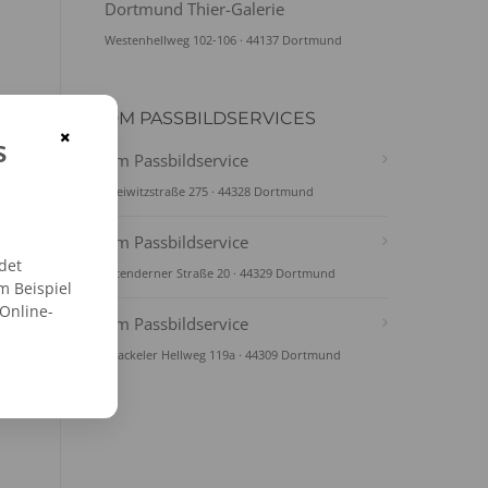
Dortmund Thier-Galerie
Westenhellweg 102-106 · 44137 Dortmund
DM PASSBILDSERVICES
×
s
dm Passbildservice
Gleiwitzstraße 275 · 44328 Dortmund
dm Passbildservice
det
Altenderner Straße 20 · 44329 Dortmund
m Beispiel
 Online-
dm Passbildservice
Brackeler Hellweg 119a · 44309 Dortmund