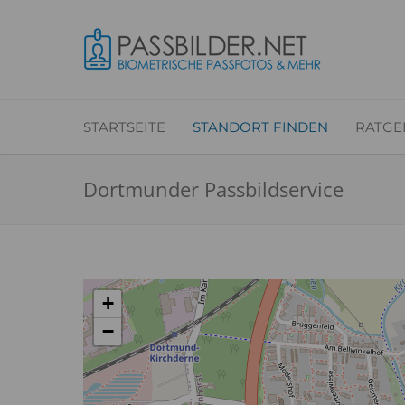
STARTSEITE
STANDORT FINDEN
RATGE
Dortmunder Passbildservice
+
−