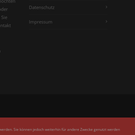
möchten
Datenschutz
oder
 Sie
Impressum
ontakt
n
 werden. Sie können jedoch weiterhin für andere Zwecke genutzt werden