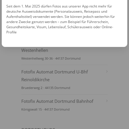
Seit dem 1. Mai 2025 dürfen Fotos aus unserer App nicht mehr für
deutsche Ausweisdokumente (Personalausweis, Reisepass und
Aufenthaltstitel) verwendet werden. Sie können jedoch weiterhin für
andere Zwecke genutzt werden – zum Beispiel für Führerschein,
Gesundheitskarte, Visum, Lebenslauf, Schülerausweis oder Online-
FOTOAUTOMATEN
Profile
Fotofix Automat Dortmund Karstadt
Westenhellen
Westenhellweg 30-36 · 44137 Dortmund
Fotofix Automat Dortmund U-Bhf
Reinoldikirche
Bruederweg 2 · 44135 Dortmund
Fotofix Automat Dortmund Bahnhof
Königswall 15 · 44137 Dortmund