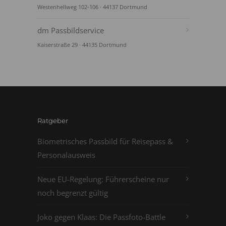
Westenhellweg 102-106 · 44137 Dortmund
dm Passbildservice
Kaiserstraße 29 · 44135 Dortmund
Ratgeber
Biometrisches Passbild für Reisepass &
Personalausweis
Neue EU-Regelung: Führerscheine nur
noch begrenzt gültig
Joko gegen Klaas: Die Passfoto-Battle