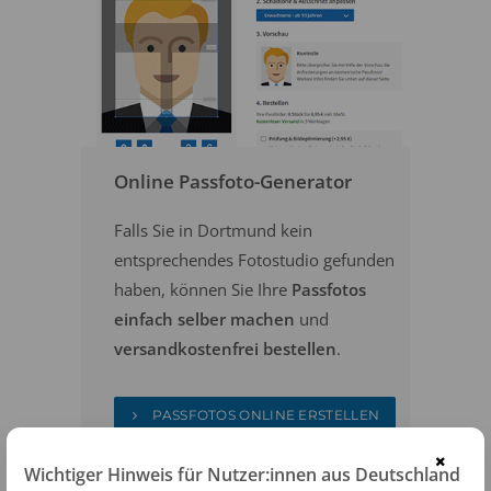
Online Passfoto-Generator
Falls Sie in Dortmund kein
entsprechendes Fotostudio gefunden
haben, können Sie Ihre
Passfotos
einfach selber machen
und
versandkostenfrei bestellen
.
PASSFOTOS ONLINE ERSTELLEN
×
Wichtiger Hinweis für Nutzer:innen aus Deutschland