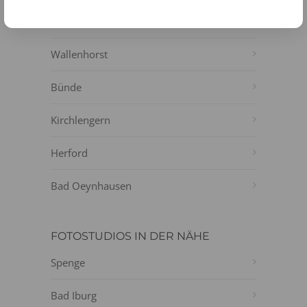
Espelkamp
Wallenhorst
Bünde
Kirchlengern
Herford
Bad Oeynhausen
FOTOSTUDIOS IN DER NÄHE
Spenge
Bad Iburg