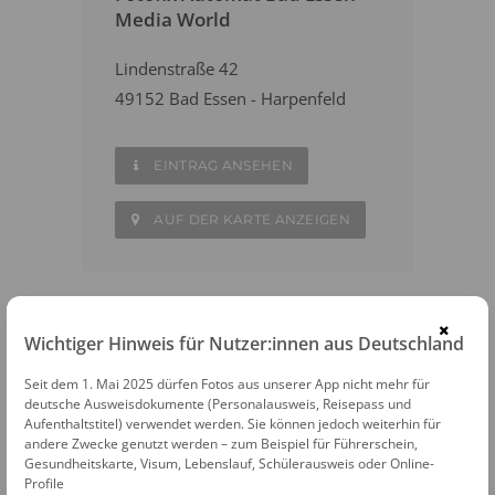
Media World
Lindenstraße 42
49152 Bad Essen - Harpenfeld
EINTRAG ANSEHEN
AUF DER KARTE ANZEIGEN
×
Wichtiger Hinweis für Nutzer:innen aus Deutschland
WEITERE FOTOAUTOMATEN IN DER
NÄHE
Seit dem 1. Mai 2025 dürfen Fotos aus unserer App nicht mehr für
deutsche Ausweisdokumente (Personalausweis, Reisepass und
Belm
Aufenthaltstitel) verwendet werden. Sie können jedoch weiterhin für
andere Zwecke genutzt werden – zum Beispiel für Führerschein,
Gesundheitskarte, Visum, Lebenslauf, Schülerausweis oder Online-
Osnabrück
Profile