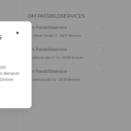
DM PASSBILDSERVICES
dm Passbildservice
×
s
AG-Weser-Straße 3 · 28237 Bremen
dm Passbildservice
Hutfilterstraße 12-14 · 28195 Bremen
det
dm Passbildservice
m Beispiel
 Online-
Duckwitzstraße 55 · 28199 Bremen