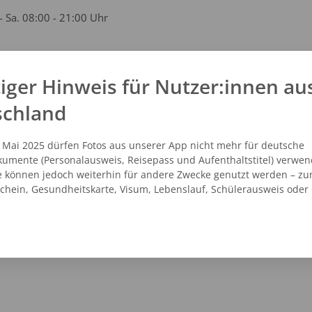
- Sa. 08:00 - 21:00 Uhr
iger Hinweis für Nutzer:innen au
kt
schland
1 - 38033736
vicecenter@dm.de
. Mai 2025 dürfen Fotos aus unserer App nicht mehr für deutsche
.dm.de
umente (Personalausweis, Reisepass und Aufenthaltstitel) verwen
e können jedoch weiterhin für andere Zwecke genutzt werden – zu
schein, Gesundheitskarte, Visum, Lebenslauf, Schülerausweis oder
NZEIGEN
ROUTENPLANER