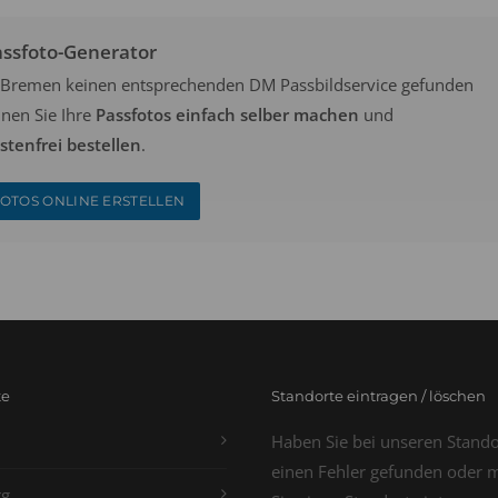
assfoto-Generator
in Bremen keinen entsprechenden DM Passbildservice gefunden
nen Sie Ihre
Passfotos einfach selber machen
und
tenfrei bestellen
.
OTOS ONLINE ERSTELLEN
te
Standorte eintragen / löschen
Haben Sie bei unseren Stand
einen Fehler gefunden oder 
g