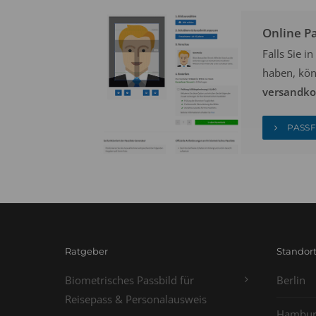
Online P
Falls Sie 
haben, kön
versandkos
PASSF
Ratgeber
Standor
Biometrisches Passbild für
Berlin
Reisepass & Personalausweis
Hambur