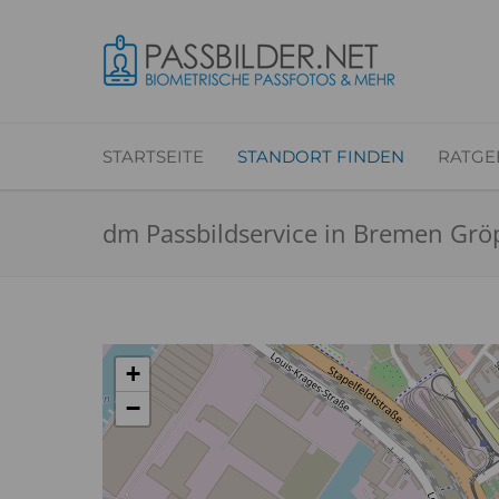
STARTSEITE
STANDORT FINDEN
RATGE
dm Passbildservice in Bremen Grö
+
−