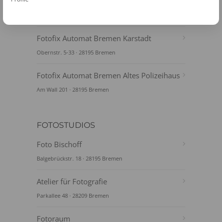
Center Mitte
Pelzerstraße 40 · 28195 Bremen
Fotofix Automat Bremen Karstadt
Obernstr. 5-33 · 28195 Bremen
Fotofix Automat Bremen Altes Polizeihaus
Am Wall 201 · 28195 Bremen
FOTOSTUDIOS
Foto Bischoff
Balgebrückstr. 18 · 28195 Bremen
Atelier für Fotografie
Parkallee 48 · 28209 Bremen
Fotoraum