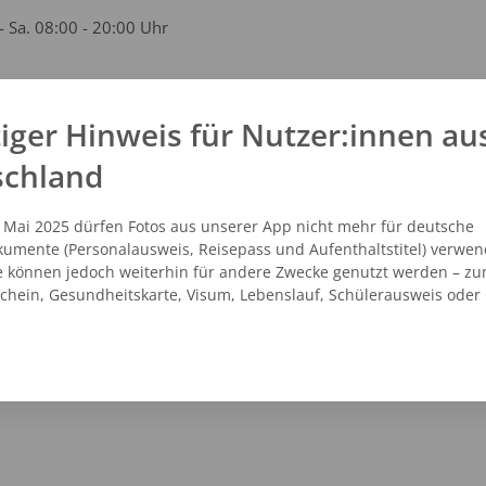
- Sa. 08:00 - 20:00 Uhr
iger Hinweis für Nutzer:innen au
kt
schland
1 - 16899256
vicecenter@dm.de
. Mai 2025 dürfen Fotos aus unserer App nicht mehr für deutsche
.dm.de
umente (Personalausweis, Reisepass und Aufenthaltstitel) verwen
e können jedoch weiterhin für andere Zwecke genutzt werden – zu
schein, Gesundheitskarte, Visum, Lebenslauf, Schülerausweis oder
NZEIGEN
ROUTENPLANER