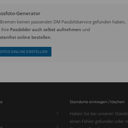
assfoto-Generator
in Bremen keinen passenden DM Passbildservice gefunden haben,
 Ihre
Passbilder auch selbst aufnehmen
und
tenfrei online bestellen
.
OTOS ONLINE ERSTELLEN
te
Standorte eintragen / löschen
Haben Sie bei unseren Stand
einen Fehler gefunden oder 
g