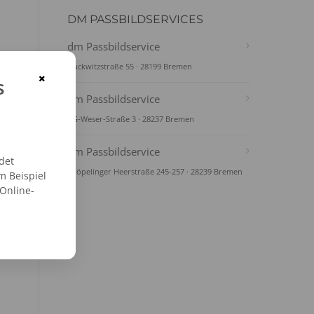
DM PASSBILDSERVICES
dm Passbildservice
Duckwitzstraße 55 · 28199 Bremen
×
s
dm Passbildservice
AG-Weser-Straße 3 · 28237 Bremen
dm Passbildservice
det
Gröpelinger Heerstraße 245-257 · 28239 Bremen
m Beispiel
 Online-