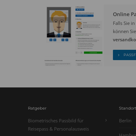
Online P
Falls Sie 
können Sie
versandkos
PASSF
Ratgeber
Standor
Biometrisches Passbild für
Berlin
Reisepass & Personalausweis
Hambur