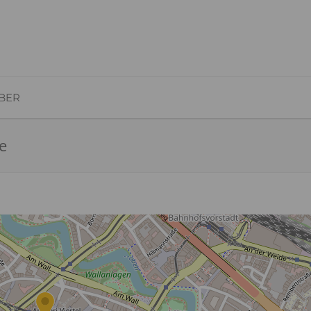
BER
e