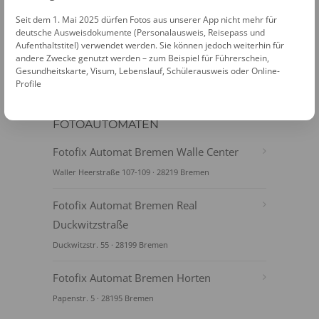
Seit dem 1. Mai 2025 dürfen Fotos aus unserer App nicht mehr für
deutsche Ausweisdokumente (Personalausweis, Reisepass und
Aufenthaltstitel) verwendet werden. Sie können jedoch weiterhin für
andere Zwecke genutzt werden – zum Beispiel für Führerschein,
Gesundheitskarte, Visum, Lebenslauf, Schülerausweis oder Online-
Profile
FOTOAUTOMATEN
Fotofix Automat Bremen Walle Center
Waller Heerstraße 107-109 · 28219 Bremen
Fotofix Automat Bremen Real
Duckwitzstraße
Duckwitzstr. 55 · 28199 Bremen
Fotofix Automat Bremen Horten
Papenstr. 5 · 28195 Bremen