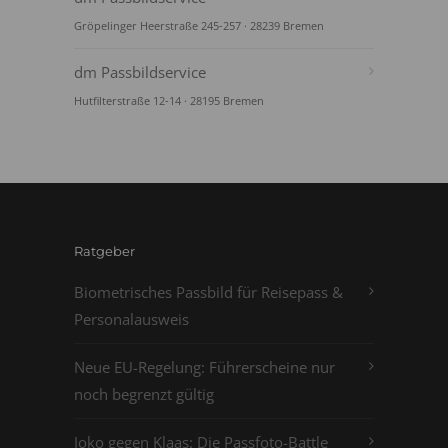
Gröpelinger Heerstraße 245-257 · 28239 Bremen
dm Passbildservice
Hutfilterstraße 12-14 · 28195 Bremen
Ratgeber
Biometrisches Passbild für Reisepass &
Personalausweis
Neue EU-Regelung: Führerscheine nur
noch begrenzt gültig
Joko gegen Klaas: Die Passfoto-Battle