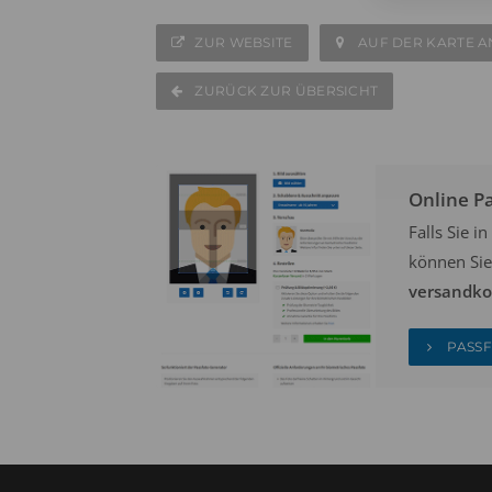
ZUR WEBSITE
AUF DER KARTE A
ZURÜCK ZUR ÜBERSICHT
Online P
Falls Sie 
können Sie
versandkos
PASSF