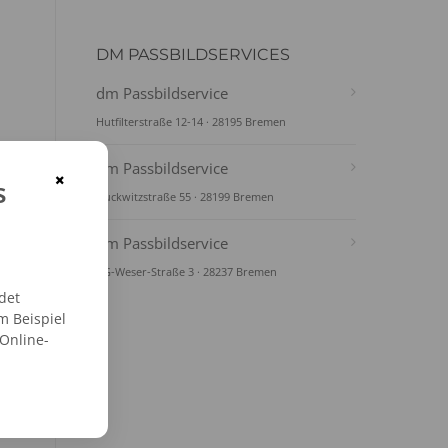
DM PASSBILDSERVICES
dm Passbildservice
Hutfilterstraße 12-14 · 28195 Bremen
dm Passbildservice
×
s
Duckwitzstraße 55 · 28199 Bremen
dm Passbildservice
AG-Weser-Straße 3 · 28237 Bremen
det
m Beispiel
 Online-