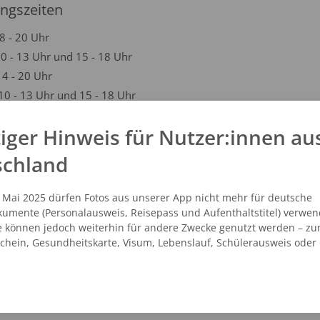
ngszeiten
8 - 20 Uhr
10 - 13 Uhr und 15 - 18 Uhr
14 - 20 Uhr
10 - 13 Uhr und 15 - 18 Uhr
10 - 13 Uhr und 15 - 18 Uhr
iger Hinweis für Nutzer:innen au
10 - 13 Uhr
schland
kt
. Mai 2025 dürfen Fotos aus unserer App nicht mehr für deutsche
umente (Personalausweis, Reisepass und Aufenthaltstitel) verwen
1 - 3972636
e können jedoch weiterhin für andere Zwecke genutzt werden – zu
o@fotoraum-bremen.de
schein, Gesundheitskarte, Visum, Lebenslauf, Schülerausweis oder
.fotoraum-bremen.de