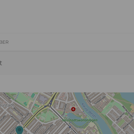
BER
t