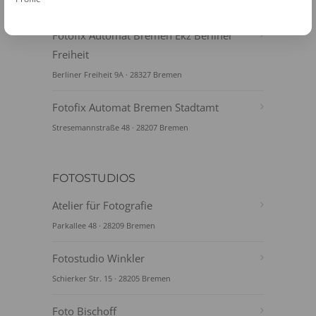
Bahnhofsplatz 15 · 28195 Bremen
Fotofix Automat Bremen Ekz Berliner
Freiheit
Berliner Freiheit 9A · 28327 Bremen
Fotofix Automat Bremen Stadtamt
Stresemannstraße 48 · 28207 Bremen
FOTOSTUDIOS
Atelier für Fotografie
Parkallee 48 · 28209 Bremen
Fotostudio Winkler
Schierker Str. 15 · 28205 Bremen
Foto Bischoff