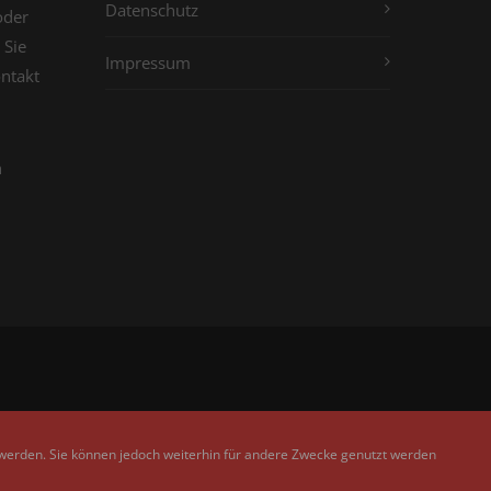
Datenschutz
oder
 Sie
Impressum
ontakt
n
 werden. Sie können jedoch weiterhin für andere Zwecke genutzt werden