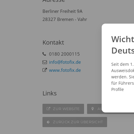
Berliner Freiheit 9A
28327 Bremen - Vahr
Wicht
Kontakt
Deut
0180 2000115
info@fotofix.de
Seit dem 1
www.fotofix.de
Ausweisdok
werden. Si
für Führer
Profile
Links
ZUR WEBSITE
AUF DER KARTE A
ZURÜCK ZUR ÜBERSICHT