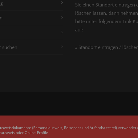
g
Sie einen Standort eintragen 
löschen lassen, dann nehmen
n
bitte unter folgendem Link K
auf:
t suchen
» Standort eintragen / lösche
Ausweisdokumente (Personalausweis, Reisepass und Aufenthaltstitel) verwendet
rausweis oder Online-Profile