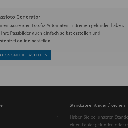
assfoto-Generator
keinen passenden Fotofix Automaten in Bremen gefunden haben,
 Ihre
Passbilder auch einfach selbst erstellen
und
tenfrei online bestellen
.
OTOS ONLINE ERSTELLEN
te
Standorte eintragen / löschen
Haben Sie bei unseren Stand
einen Fehler gefunden oder 