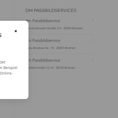
DM PASSBILDSERVICES
dm Passbildservice
Gerold-Janssen-Straße 2 A · 28359 Bremen
×
s
dm Passbildservice
Hans-Bredow-Str. 19 · 28307 Bremen
dm Passbildservice
det
m Beispiel
Hutfilterstraße 12-14 · 28195 Bremen
 Online-