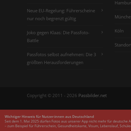
Hambur
Neue EU-Regelung: Führerscheine
Münche
nur noch begrenzt gültig
Köln
Joko gegen Klaas: Die Passfoto-
Battle
Standor
Passfotos selbst aufnehmen: Die 3
größten Herausforderungen
Copyright © 2011 - 2026
Passbilder.net
Wichtiger Hinweis für Nutzer:innen aus Deutschland
Seit dem 1. Mai 2025 dürfen Fotos aus unserer App nicht mehr für deutsche 
– zum Beispiel für Führerschein, Gesundheitskarte, Visum, Lebenslauf, Schüle