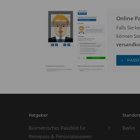
Online P
Falls Sie 
können Sie
versandkos
PASSF
Ratgeber
Standor
Biometrisches Passbild für
Berlin
Reisepass & Personalausweis