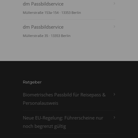
dm Passbildservice
Müllerstraße 153a-154 · 13353 Berlin
dm Passbildservice
Müllerstraße 35 · 13353 Berlin
Ratgeber
Biometrisches Passbild für Reisepass &
Personalausweis
Neue EU-Regelung: Führerscheine nur
noch begrenzt gültig