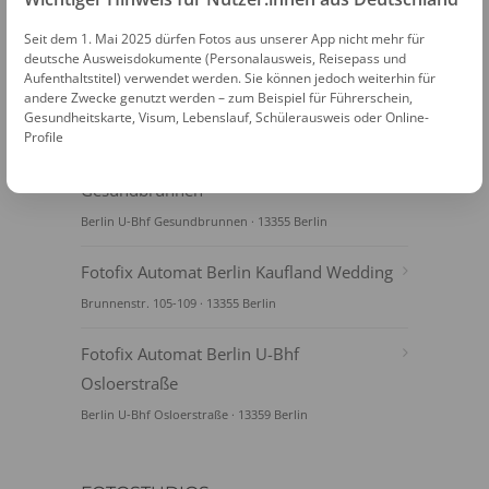
Seit dem 1. Mai 2025 dürfen Fotos aus unserer App nicht mehr für
deutsche Ausweisdokumente (Personalausweis, Reisepass und
Aufenthaltstitel) verwendet werden. Sie können jedoch weiterhin für
andere Zwecke genutzt werden – zum Beispiel für Führerschein,
Gesundheitskarte, Visum, Lebenslauf, Schülerausweis oder Online-
FOTOAUTOMATEN
Profile
Fotofix Automat Berlin U-Bhf
Gesundbrunnen
Berlin U-Bhf Gesundbrunnen · 13355 Berlin
Fotofix Automat Berlin Kaufland Wedding
Brunnenstr. 105-109 · 13355 Berlin
Fotofix Automat Berlin U-Bhf
Osloerstraße
Berlin U-Bhf Osloerstraße · 13359 Berlin