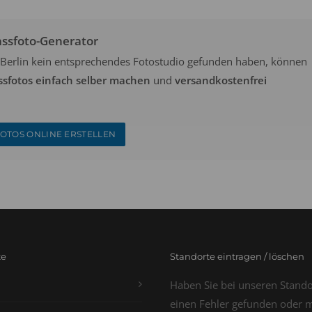
assfoto-Generator
in Berlin kein entsprechendes Fotostudio gefunden haben, können
ssfotos einfach selber machen
und
versandkostenfrei
OTOS ONLINE ERSTELLEN
te
Standorte eintragen / löschen
Haben Sie bei unseren Stand
einen Fehler gefunden oder 