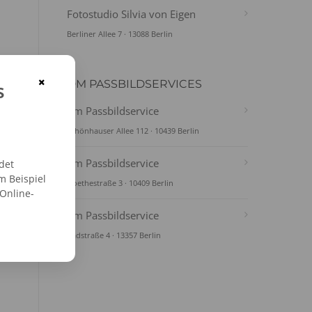
Fotostudio Silvia von Eigen
Berliner Allee 7 · 13088 Berlin
×
s
DM PASSBILDSERVICES
dm Passbildservice
Schönhauser Allee 112 · 10439 Berlin
dm Passbildservice
det
m Beispiel
Goethestraße 3 · 10409 Berlin
 Online-
dm Passbildservice
Badstraße 4 · 13357 Berlin