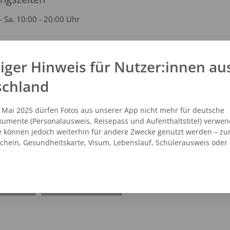
- Sa. 10:00 - 20:00 Uhr
iger Hinweis für Nutzer:innen au
kt
schland
 25047420
enhauser@studioline.de
. Mai 2025 dürfen Fotos aus unserer App nicht mehr für deutsche
studioline.de
umente (Personalausweis, Reisepass und Aufenthaltstitel) verwen
e können jedoch weiterhin für andere Zwecke genutzt werden – zu
schein, Gesundheitskarte, Visum, Lebenslauf, Schülerausweis oder
NZEIGEN
ROUTENPLANER