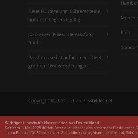
Hambur
Neue EU-Regelung: Führerscheine
Münche
nur noch begrenzt gültig
Köln
Joko gegen Klaas: Die Passfoto-
Battle
Standor
Passfotos selbst aufnehmen: Die 3
größten Herausforderungen
Copyright © 2011 - 2026
Passbilder.net
Wichtiger Hinweis für Nutzer:innen aus Deutschland
Seit dem 1. Mai 2025 dürfen Fotos aus unserer App nicht mehr für deutsche 
– zum Beispiel für Führerschein, Gesundheitskarte, Visum, Lebenslauf, Schüle