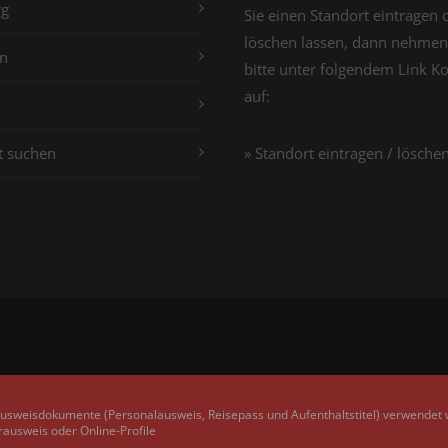
g
Sie einen Standort eintragen 
löschen lassen, dann nehmen
n
bitte unter folgendem Link K
auf:
t suchen
» Standort eintragen / lösche
Ausweisdokumente (Personalausweis, Reisepass und Aufenthaltstitel) verwendet
rausweis oder Online-Profile