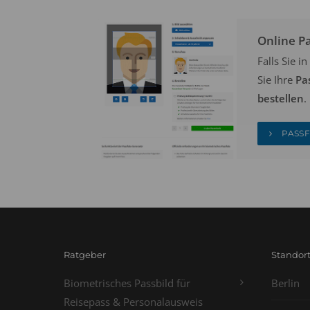
Online P
Falls Sie 
Sie Ihre
Pa
bestellen
.
PASSF
Ratgeber
Standor
Biometrisches Passbild für
Berlin
Reisepass & Personalausweis