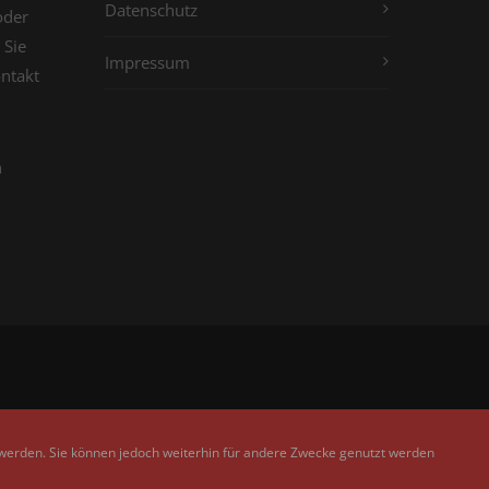
Datenschutz
oder
 Sie
Impressum
ontakt
n
 werden. Sie können jedoch weiterhin für andere Zwecke genutzt werden