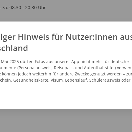
- Sa. 08:30 - 20:30 Uhr
iger Hinweis für Nutzer:innen au
kt
schland
 - 46061775
vicecenter@dm.de
. Mai 2025 dürfen Fotos aus unserer App nicht mehr für deutsche
.dm.de
umente (Personalausweis, Reisepass und Aufenthaltstitel) verwen
e können jedoch weiterhin für andere Zwecke genutzt werden – zu
schein, Gesundheitskarte, Visum, Lebenslauf, Schülerausweis oder
NZEIGEN
ROUTENPLANER