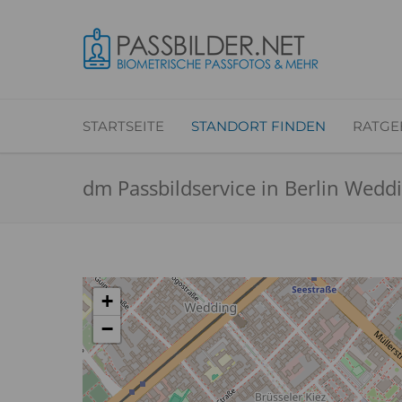
STARTSEITE
STANDORT FINDEN
RATGE
dm Passbildservice in Berlin Wedd
+
−