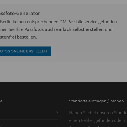
assfoto-Generator
in Berlin keinen entsprechenden DM Passbildservice gefunden
nen Sie Ihre
Passfotos auch einfach selbst erstellen
und
tenfrei bestellen
.
OTOS ONLINE ERSTELLEN
te
Standorte eintragen / löschen
Haben Sie bei unseren Stand
einen Fehler gefunden oder 
g