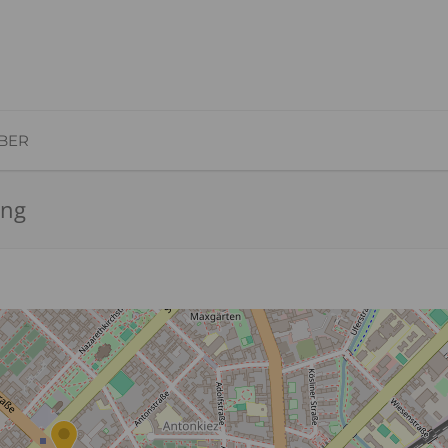
BER
ing