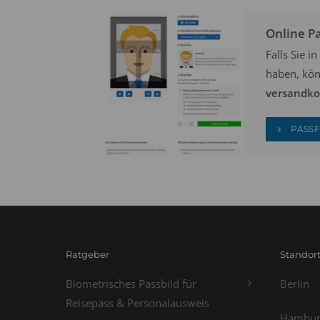
Online P
Falls Sie 
haben, kön
versandkos
PASSF
Ratgeber
Standor
Biometrisches Passbild für
Berlin
Reisepass & Personalausweis
Hambur