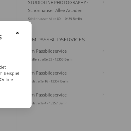
STUDIOLINE PHOTOGRAPHY ·
Schönhauser Allee Arcaden
Schönhauser Allee 80 · 10439 Berlin
×
s
DM PASSBILDSERVICES
dm Passbildservice
Müllerstraße 35 · 13353 Berlin
det
dm Passbildservice
m Beispiel
 Online-
Badstraße 16 · 13357 Berlin
dm Passbildservice
Badstraße 4 · 13357 Berlin