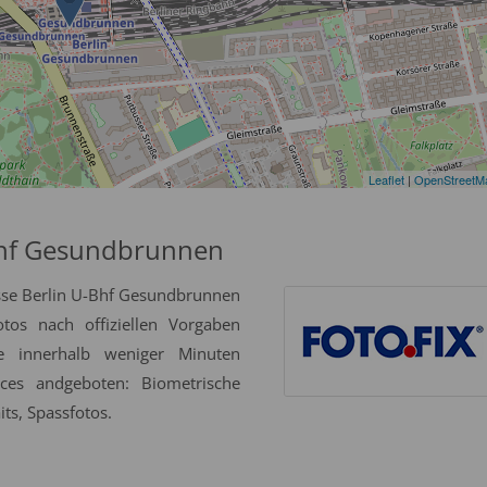
Leaflet
|
OpenStreetM
Bhf Gesundbrunnen
sse Berlin U-Bhf Gesundbrunnen
tos nach offiziellen Vorgaben
se innerhalb weniger Minuten
ices andgeboten: Biometrische
ts, Spassfotos.