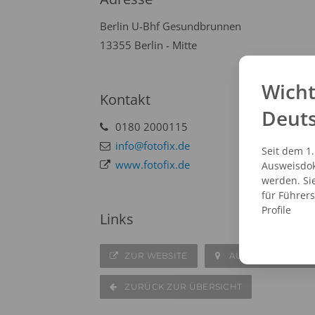
Berlin U-Bhf Gesundbrunnen
13355 Berlin - Mitte
Wicht
Kontakt
Deut
0180 2000115
info@fotofix.de
Seit dem 1
www.fotofix.de
Ausweisdok
werden. Si
für Führer
Profile
Links
ZUR WEBSITE
AUF DER KARTE A
ZURÜCK ZUR ÜBERSICHT