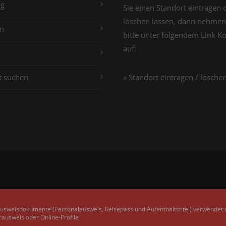
g
Sie einen Standort eintragen 
löschen lassen, dann nehmen
n
bitte unter folgendem Link K
auf:
t suchen
» Standort eintragen / lösche
Ausweisdokumente (Personalausweis, Reisepass und Aufenthaltstitel) verwendet
rausweis oder Online-Profile