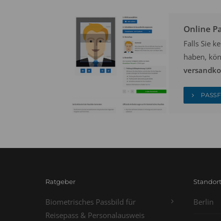
Online P
Falls Sie 
haben, kön
versandkos
PASSF
Ratgeber
Standor
Biometrisches Passbild für
Berlin
Reisepass & Personalausweis