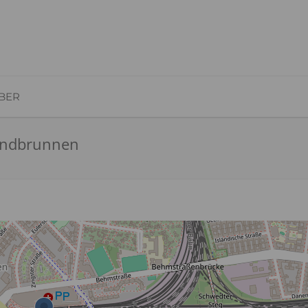
BER
sundbrunnen