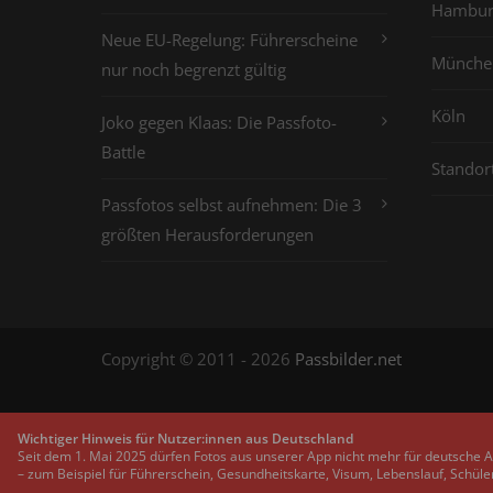
Hambur
Neue EU-Regelung: Führerscheine
Münche
nur noch begrenzt gültig
Köln
Joko gegen Klaas: Die Passfoto-
Battle
Standor
Passfotos selbst aufnehmen: Die 3
größten Herausforderungen
Copyright © 2011 - 2026
Passbilder.net
Wichtiger Hinweis für Nutzer:innen aus Deutschland
Seit dem 1. Mai 2025 dürfen Fotos aus unserer App nicht mehr für deutsche 
– zum Beispiel für Führerschein, Gesundheitskarte, Visum, Lebenslauf, Schüle