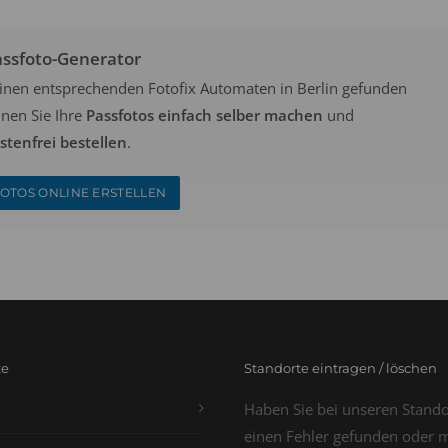
assfoto-Generator
keinen entsprechenden Fotofix Automaten in Berlin gefunden
nen Sie Ihre
Passfotos einfach selber machen
und
tenfrei bestellen
.
OTOS ONLINE ERSTELLEN
te
Standorte eintragen / löschen
Haben Sie bei unseren Stand
einen Fehler gefunden oder 