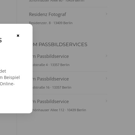
Schönhauser Allee 80 · 10439 Berlin
Residenz Fotograf
Residenzstr. 8 · 13409 Berlin
×
s
DM PASSBILDSERVICES
dm Passbildservice
Badstraße 4 · 13357 Berlin
det
m Beispiel
dm Passbildservice
 Online-
Badstraße 16 · 13357 Berlin
dm Passbildservice
Schönhauser Allee 112 · 10439 Berlin