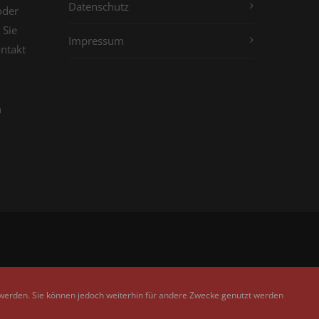
Datenschutz
oder
 Sie
Impressum
ontakt
n
 werden. Sie können jedoch weiterhin für andere Zwecke genutzt werden