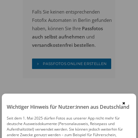
Falls Sie keinen entsprechenden
Fotofix Automaten in Berlin gefunden
haben, können Sie Ihre
Passfotos
auch selbst aufnehmen
und
versandkostenfrei bestellen
.
PASSFOTOS ONLINE ERSTELLEN
×
Wichtiger Hinweis für Nutzer:innen aus Deutschland
Seit dem 1. Mai 2025 dürfen Fotos aus unserer App nicht mehr für
FOTOAUTOMATEN
deutsche Ausweisdokumente (Personalausweis, Reisepass und
Aufenthaltstitel) verwendet werden. Sie können jedoch weiterhin für
Fotofix Automat Berlin Kaufland
andere Zwecke genutzt werden – zum Beispiel für Führerschein,