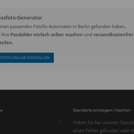
assfoto-Generator
keinen passenden Fotofix Automaten in Berlin gefunden haben,
 Ihre
Passbilder einfach selber machen
und
versandkostenfrei
tellen
.
OTOS ONLINE ERSTELLEN
te
Standorte eintragen / löschen
Haben Sie bei unseren Stand
einen Fehler gefunden oder 