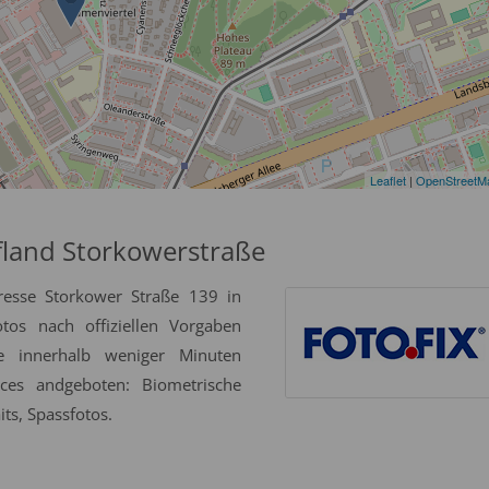
Leaflet
|
OpenStreetM
fland Storkowerstraße
resse Storkower Straße 139 in
os nach offiziellen Vorgaben
se innerhalb weniger Minuten
ices andgeboten: Biometrische
ts, Spassfotos.