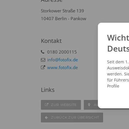
Storkower Straße 139
10407 Berlin - Pankow
Wicht
Kontakt
Deut
0180 2000115
info@fotofix.de
Seit dem 1
www.fotofix.de
Ausweisdok
werden. Si
für Führer
Profile
Links
ZUR WEBSITE
AUF DER KARTE A
ZURÜCK ZUR ÜBERSICHT