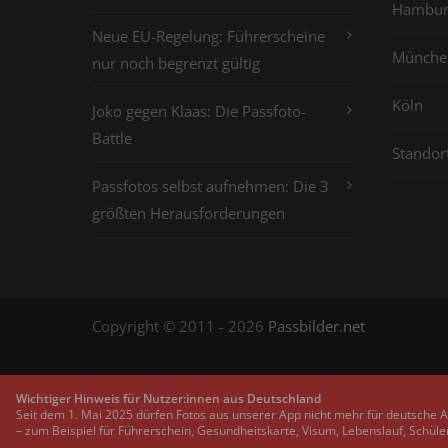
Hambur
Neue EU-Regelung: Führerscheine
Münche
nur noch begrenzt gültig
Köln
Joko gegen Klaas: Die Passfoto-
Battle
Standor
Passfotos selbst aufnehmen: Die 3
größten Herausforderungen
Copyright © 2011 - 2026
Passbilder.net
Wichtiger Hinweis für Nutzer:innen aus Deutschland
Seit dem 1. Mai 2025 dürfen Fotos aus unserer App nicht mehr für deutsche 
– zum Beispiel für Führerschein, Gesundheitskarte, Visum, Lebenslauf, Schüle