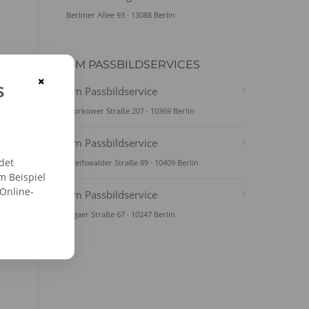
Berliner Allee 93 · 13088 Berlin
DM PASSBILDSERVICES
×
s
dm Passbildservice
Storkower Straße 207 · 10369 Berlin
dm Passbildservice
det
Greifswalder Straße 89 · 10409 Berlin
m Beispiel
 Online-
dm Passbildservice
Rigaer Straße 67 · 10247 Berlin