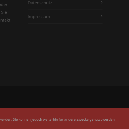
Datenschutz
oder
 Sie
Impressum
ontakt
n
 werden. Sie können jedoch weiterhin für andere Zwecke genutzt werden