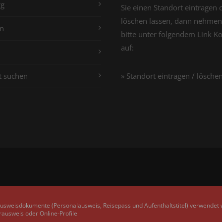
g
Sie einen Standort eintragen 
löschen lassen, dann nehmen
n
bitte unter folgendem Link K
auf:
t suchen
» Standort eintragen / lösche
Ausweisdokumente (Personalausweis, Reisepass und Aufenthaltstitel) verwendet
rausweis oder Online-Profile