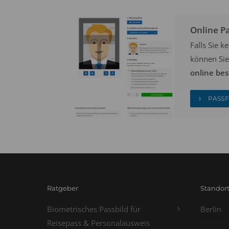
Online P
Falls Sie 
können Sie
online bes
PASSF
Ratgeber
Standor
Biometrisches Passbild für
Berlin
Reisepass & Personalausweis