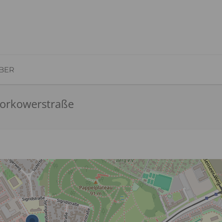
BER
torkowerstraße