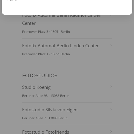
Landsberger Allee 277 · 13055 Berlin
Fotofix Automat Berlin Kaufhof Linden
Center
Prerower Platz 3 · 13051 Berlin
Fotofix Automat Berlin Linden Center
Prerower Platz 1 · 13051 Berlin
FOTOSTUDIOS
Studio Koenig
Berliner Allee 93 · 13088 Berlin
Fotostudio Silvia von Eigen
Berliner Allee 7 · 13088 Berlin
Fotostudio Fotofriends