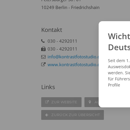
10249 Berlin - Friedrichshain
Kontakt
Wicht
030 - 4292011
Deut
030 - 4292011
info@kontrastfotostudio.de
Seit dem 1
www.kontrastfotostudio.de
Ausweisdok
werden. Si
für Führer
Profile
Links
ZUR WEBSITE
AUF DER KARTE A
ZURÜCK ZUR ÜBERSICHT