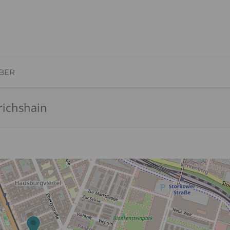
BER
drichshain