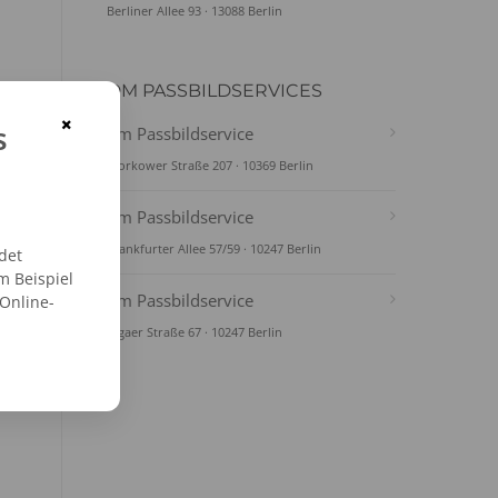
Berliner Allee 93 · 13088 Berlin
DM PASSBILDSERVICES
×
s
dm Passbildservice
Storkower Straße 207 · 10369 Berlin
dm Passbildservice
Frankfurter Allee 57/59 · 10247 Berlin
det
m Beispiel
dm Passbildservice
 Online-
Rigaer Straße 67 · 10247 Berlin