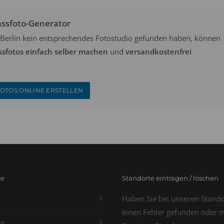
assfoto-Generator
in Berlin kein entsprechendes Fotostudio gefunden haben, können
ssfotos einfach selber machen
und
versandkostenfrei
OTOS ONLINE ERSTELLEN
te
Standorte eintragen / löschen
Haben Sie bei unseren Stand
einen Fehler gefunden oder 
g