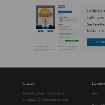
Online P
Falls Sie 
Sie Ihre
Pa
bestellen
.
PASSF
Ratgeber
Standor
Biometrisches Passbild für
Berlin
Reisepass & Personalausweis
Hambur