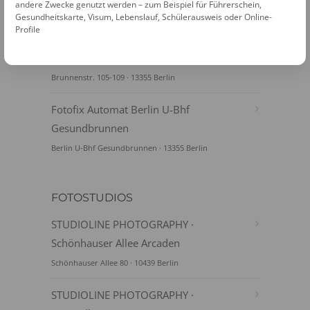
andere Zwecke genutzt werden – zum Beispiel für Führerschein,
Fotofix Automat Berlin Neumann Forum
Gesundheitskarte, Visum, Lebenslauf, Schülerausweis oder Online-
Neumannstraße13 · 13189 Berlin
Profile
Fotofix Automat Berlin Kaufland Wedding
Brunnenstr. 105-109 · 13355 Berlin
Fotofix Automat Berlin U-Bhf
Gesundbrunnen
Berlin U-Bhf Gesundbrunnen · 13355 Berlin
FOTOSTUDIOS
STUDIOLINE PHOTOGRAPHY ·
Schönhauser Allee Arcaden
Schönhauser Allee 80 · 10439 Berlin
STUDIOLINE PHOTOGRAPHY ·