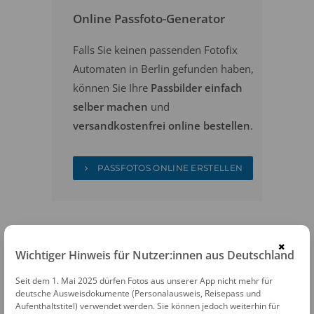
Online Passfoto-Generator
Falls Sie keinen passenden Fotofix
Automaten in Berlin gefunden haben,
können Sie Ihre
Passbilder einfach
selber machen
und
versandkostenfrei online bestellen
.
PASSFOTOS ONLINE ERSTELLEN
×
Wichtiger Hinweis für Nutzer:innen aus Deutschland
Seit dem 1. Mai 2025 dürfen Fotos aus unserer App nicht mehr für
FOTOAUTOMATEN
deutsche Ausweisdokumente (Personalausweis, Reisepass und
Aufenthaltstitel) verwendet werden. Sie können jedoch weiterhin für