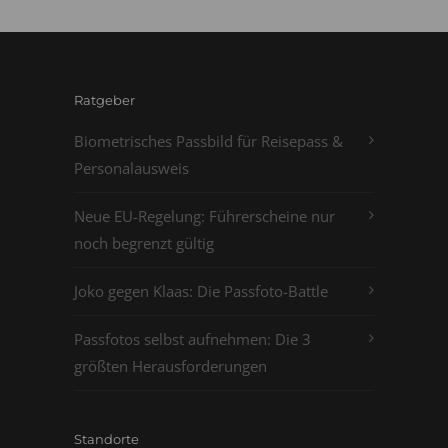
Ratgeber
Biometrisches Passbild für Reisepass &
Personalausweis
Neue EU-Regelung: Führerscheine nur
noch begrenzt gültig
Joko gegen Klaas: Die Passfoto-Battle
Passfotos selbst aufnehmen: Die 3
größten Herausforderungen
Standorte