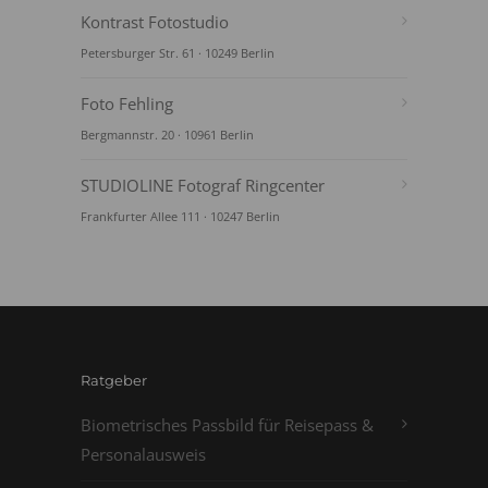
Kontrast Fotostudio
Petersburger Str. 61 · 10249 Berlin
Foto Fehling
Bergmannstr. 20 · 10961 Berlin
STUDIOLINE Fotograf Ringcenter
Frankfurter Allee 111 · 10247 Berlin
Ratgeber
Biometrisches Passbild für Reisepass &
Personalausweis