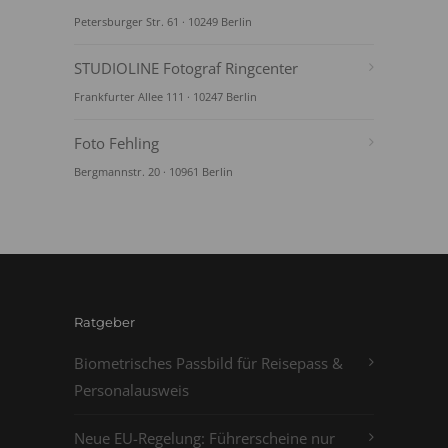
Petersburger Str. 61 · 10249 Berlin
STUDIOLINE Fotograf Ringcenter
Frankfurter Allee 111 · 10247 Berlin
Foto Fehling
Bergmannstr. 20 · 10961 Berlin
Ratgeber
Biometrisches Passbild für Reisepass &
Personalausweis
Neue EU-Regelung: Führerscheine nur