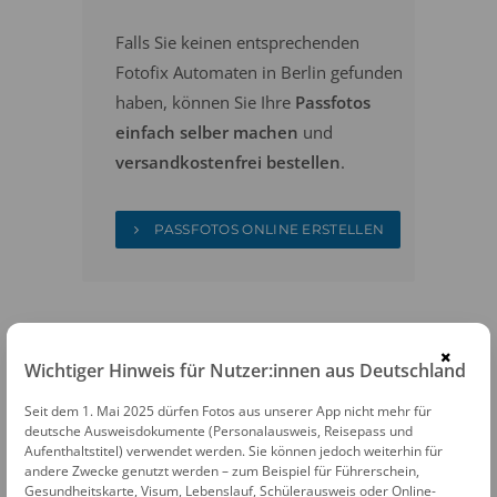
Falls Sie keinen entsprechenden
Fotofix Automaten in Berlin gefunden
haben, können Sie Ihre
Passfotos
einfach selber machen
und
versandkostenfrei bestellen
.
PASSFOTOS ONLINE ERSTELLEN
×
Wichtiger Hinweis für Nutzer:innen aus Deutschland
Seit dem 1. Mai 2025 dürfen Fotos aus unserer App nicht mehr für
FOTOAUTOMATEN
deutsche Ausweisdokumente (Personalausweis, Reisepass und
Aufenthaltstitel) verwendet werden. Sie können jedoch weiterhin für
Fotofix Automat Berlin U-Bhf
andere Zwecke genutzt werden – zum Beispiel für Führerschein,
Gesundheitskarte, Visum, Lebenslauf, Schülerausweis oder Online-