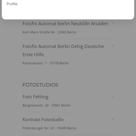
Herrmannplatz
Profile
Berlin U-Bhf Herrmannplatz · 10967 Berlin
Fotofix Automat Berlin Neukölln Arcaden
Karl-Marx-Straße 66 · 12043 Berlin
Fotofix Automat Berlin Dehig Deutsche
Erste Hilfe
Panoramastr. 1 · 10178 Berlin
FOTOSTUDIOS
Foto Fehling
Bergmannstr. 20 · 10961 Berlin
Kontrast Fotostudio
Petersburger Str. 61 · 10249 Berlin