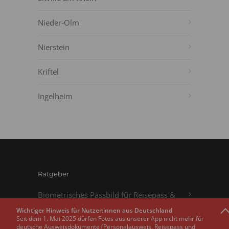
Nieder-Olm
Nierstein
Kriftel
Ingelheim
Ratgeber
Biometrisches Passbild für Reisepass &
Personalausweis
Wichtiger Hinweis für Nutzer:innen aus Deutschland
Seit dem 1. Mai 2025 dürfen Fotos aus unserer App nicht mehr für
deutsche Ausweisdokumente (Personalausweis, Reisepass und