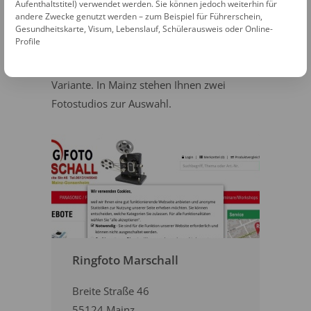
Aufenthaltstitel) verwendet werden. Sie können jedoch weiterhin für
Fotografen sind mit den Anforderungen an
andere Zwecke genutzt werden – zum Beispiel für Führerschein,
biometrische Passbilder bestens vertraut
Gesundheitskarte, Visum, Lebenslauf, Schülerausweis oder Online-
Profile
und bieten Ihnen mit Abstand die beste
Beratung. Sie sind aber auch die teuerste
Variante. In Mainz stehen Ihnen zwei
Fotostudios zur Auswahl.
Ringfoto Marschall
Breite Straße 46
55124 Mainz