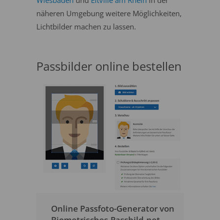
Wiesbaden
und
Eltville am Rhein
in der
näheren Umgebung weitere Möglichkeiten,
Lichtbilder machen zu lassen.
Passbilder online bestellen
Online Passfoto-Generator von
Biometrisches-Passbild.net