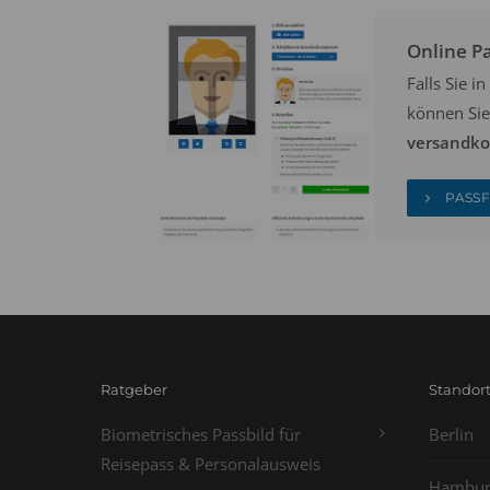
Online P
Falls Sie 
können Sie
versandkos
PASSF
Ratgeber
Standor
Biometrisches Passbild für
Berlin
Reisepass & Personalausweis
Hambur