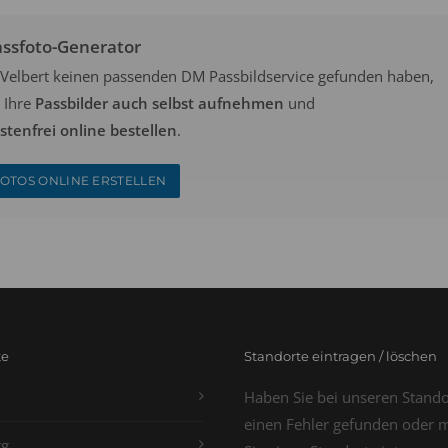
assfoto-Generator
in Velbert keinen passenden DM Passbildservice gefunden haben,
 Ihre
Passbilder auch selbst aufnehmen
und
tenfrei online bestellen
.
OTOS ONLINE ERSTELLEN
te
Standorte eintragen / löschen
Haben Sie bei unseren Stand
einen Fehler gefunden oder 
g