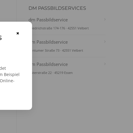
DM PASSBILDSERVICES
dm Passbildservice
Friedrichstraße 174-176 · 42551 Velbert
×
s
dm Passbildservice
Sontumer Straße 73 · 42551 Velbert
dm Passbildservice
det
Güterstraße 22 · 45219 Essen
m Beispiel
 Online-