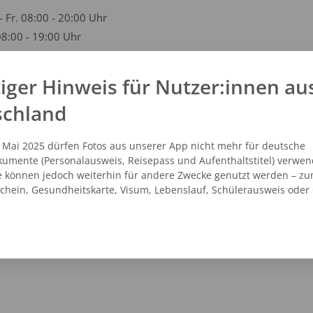
- Fr. 08:00 - 20:00 Uhr
08:00 - 19:00 Uhr
iger Hinweis für Nutzer:innen au
kt
schland
51 - 312849
vicecenter@dm.de
. Mai 2025 dürfen Fotos aus unserer App nicht mehr für deutsche
.dm.de
umente (Personalausweis, Reisepass und Aufenthaltstitel) verwen
e können jedoch weiterhin für andere Zwecke genutzt werden – zu
schein, Gesundheitskarte, Visum, Lebenslauf, Schülerausweis oder
NZEIGEN
ROUTENPLANER