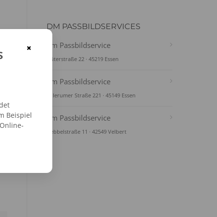
DM PASSBILDSERVICES
dm Passbildservice
×
s
Güterstraße 22 · 45219 Essen
dm Passbildservice
Fulerumer Straße 221 · 45149 Essen
det
m Beispiel
dm Passbildservice
 Online-
Hebbelstraße 11 · 42549 Velbert