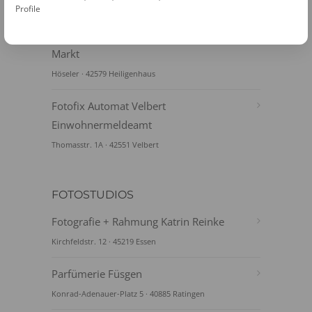
Hauptstr. 159 · 42579 Heiligenhaus
Profile
Fotofix Automat Heiligenhaus Selbecker
Markt
Höseler · 42579 Heiligenhaus
Fotofix Automat Velbert
Einwohnermeldeamt
Thomasstr. 1A · 42551 Velbert
FOTOSTUDIOS
Fotografie + Rahmung Katrin Reinke
Kirchfeldstr. 12 · 45219 Essen
Parfümerie Füsgen
Konrad-Adenauer-Platz 5 · 40885 Ratingen