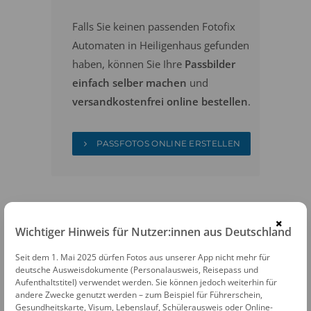
Falls Sie keinen passenden Fotofix
Automaten in Heiligenhaus gefunden
haben, können Sie Ihre
Passbilder
einfach selber machen
und
versandkostenfrei online bestellen
.
PASSFOTOS ONLINE ERSTELLEN
×
Wichtiger Hinweis für Nutzer:innen aus Deutschland
Seit dem 1. Mai 2025 dürfen Fotos aus unserer App nicht mehr für
FOTOAUTOMATEN
deutsche Ausweisdokumente (Personalausweis, Reisepass und
Aufenthaltstitel) verwendet werden. Sie können jedoch weiterhin für
Fotofix Automat Heiligenhaus Bürgerbüro
andere Zwecke genutzt werden – zum Beispiel für Führerschein,
Gesundheitskarte, Visum, Lebenslauf, Schülerausweis oder Online-