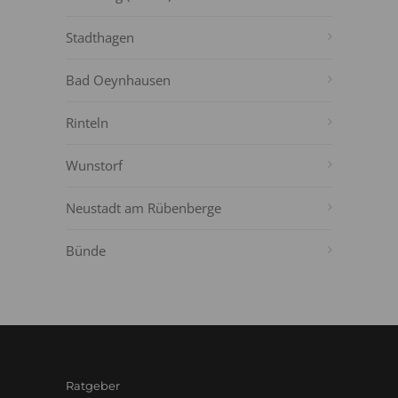
Stadthagen
Bad Oeynhausen
Rinteln
Wunstorf
Neustadt am Rübenberge
Bünde
Ratgeber