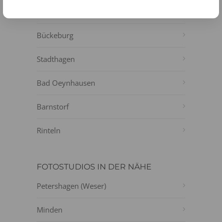
Nienburg (Weser)
Bückeburg
Stadthagen
Bad Oeynhausen
Barnstorf
Rinteln
FOTOSTUDIOS IN DER NÄHE
Petershagen (Weser)
Minden