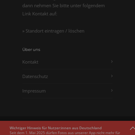
dann nehmen Sie bitte unter folgendem
Link Kontakt auf:
» Standort eintragen / löschen
Über uns
Kontakt
Datenschutz
Impressum
Copyright © 2011 - 2026
Passbilder.net
Wichtiger Hinweis für Nutzer:innen aus Deutschland
Seit dem 1. Mai 2025 dürfen Fotos aus unserer App nicht mehr für