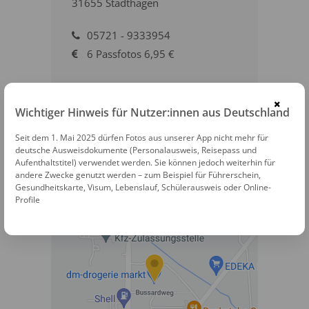
31655 Stadthagen
05721 - 9333954
6 Passfotos 6,95 €
EINTRAG ANSEHEN
×
Wichtiger Hinweis für Nutzer:innen aus Deutschland
AUF DER KARTE ANZEIGEN
Seit dem 1. Mai 2025 dürfen Fotos aus unserer App nicht mehr für
deutsche Ausweisdokumente (Personalausweis, Reisepass und
Aufenthaltstitel) verwendet werden. Sie können jedoch weiterhin für
ZUR WEBSITE
andere Zwecke genutzt werden – zum Beispiel für Führerschein,
Gesundheitskarte, Visum, Lebenslauf, Schülerausweis oder Online-
Profile