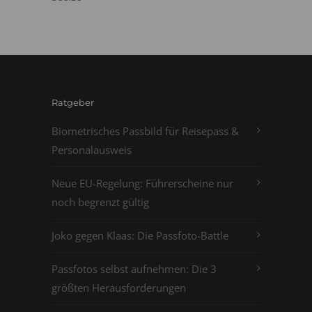
Ratgeber
Biometrisches Passbild für Reisepass &
Personalausweis
Neue EU-Regelung: Führerscheine nur
noch begrenzt gültig
Joko gegen Klaas: Die Passfoto-Battle
Passfotos selbst aufnehmen: Die 3
größten Herausforderungen