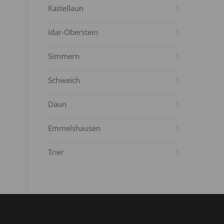
Kastellaun
Idar-Oberstein
Simmern
Schweich
Daun
Emmelshausen
Trier