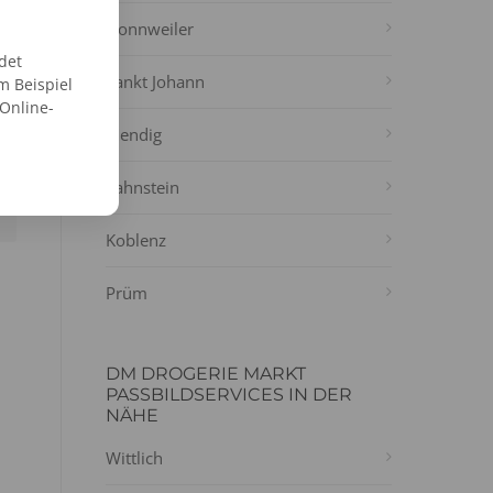
Nonnweiler
det
Sankt Johann
m Beispiel
 Online-
Mendig
Lahnstein
Koblenz
Prüm
DM DROGERIE MARKT
PASSBILDSERVICES IN DER
NÄHE
Wittlich