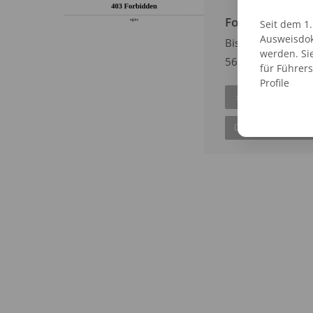
Fotostudio Be
Seit dem 1
Ausweisdok
Bismarckstraße 5
werden. Si
56841 Traben-Tra
für Führer
Profile
EINTRAG AN
ZUR WEBSITE