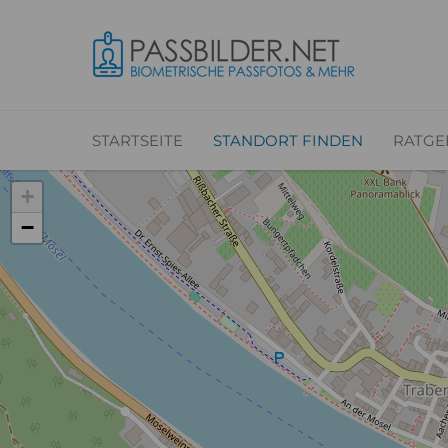
STARTSEITE
STANDORT FINDEN
RATGE
+
−