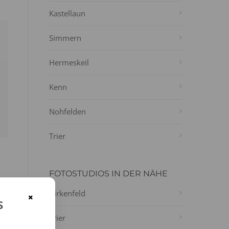
Kastellaun
Simmern
Hermeskeil
Kenn
Nohfelden
Trier
FOTOSTUDIOS IN DER NÄHE
ie
Birkenfeld
×
s
Trier