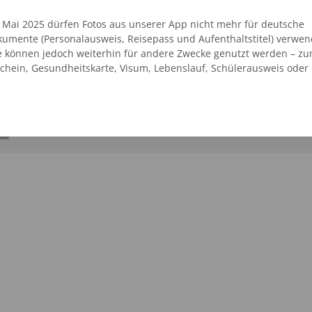
cker-Werbung
. Mai 2025 dürfen Fotos aus unserer App nicht mehr für deutsche
umente (Personalausweis, Reisepass und Aufenthaltstitel) verwen
06541 - 810011
e können jedoch weiterhin für andere Zwecke genutzt werden – zu
rbach
schein, Gesundheitskarte, Visum, Lebenslauf, Schülerausweis oder
SEHEN
AUF DER KARTE ANZEIGEN