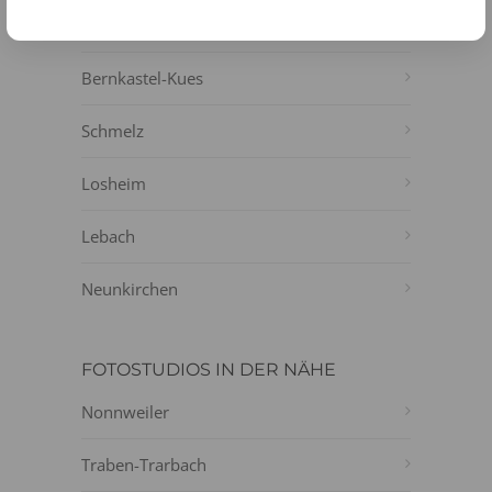
Wadern
Bernkastel-Kues
Schmelz
Losheim
Lebach
Neunkirchen
FOTOSTUDIOS IN DER NÄHE
Nonnweiler
Traben-Trarbach