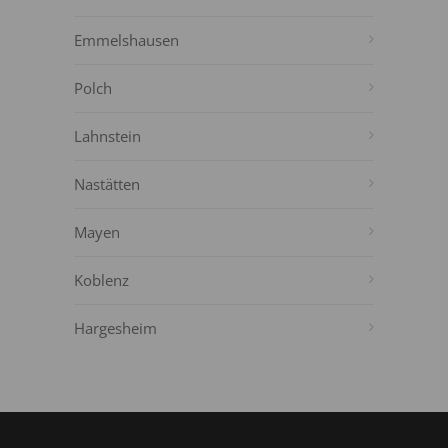
Emmelshausen
Polch
Lahnstein
Nastätten
Mayen
Koblenz
Hargesheim