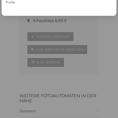
56288 Kastellaun
Profile
06762 - 4019736
6 Passfotos 6,95 €
EINTRAG ANSEHEN
AUF DER KARTE ANZEIGEN
ZUR WEBSITE
WEITERE FOTOAUTOMATEN IN DER
NÄHE
Simmern