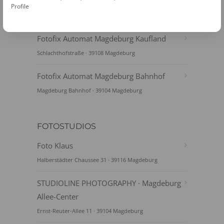
Fotofix Automat Magdeburg Kaufland
Profile
Halberstaedter Straße 182-186 · 39112 Magdeburg
Fotofix Automat Magdeburg Kaufland
Schlachthofstraße · 39108 Magdeburg
Fotofix Automat Magdeburg Bahnhof
Magdeburg Bahnhof · 39104 Magdeburg
FOTOSTUDIOS
Foto Klaus
Halberstädter Chaussee 31 · 39116 Magdeburg
STUDIOLINE PHOTOGRAPHY · Magdeburg
Allee-Center
Ernst-Reuter-Allee 11 · 39104 Magdeburg