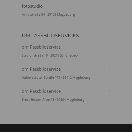
fotostudio
Arndtstraße 54 · 39108 Magdeburg
DM PASSBILDSERVICES
dm Passbildservice
Stadionstraße 10 · 39218 Schönebeck
dm Passbildservice
Halberstädter Straße 179 · 39112 Magdeburg
dm Passbildservice
Ernst-Reuter-Allee 11 · 39104 Magdeburg