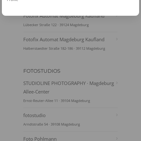
Schlachthofstraße · 39108 Magdeburg
Fotofix Automat Magdeburg Kaufland
Lübecker Straße 122 · 39124 Magdeburg
Fotofix Automat Magdeburg Kaufland
Halberstaedter Straße 182-186 · 39112 Magdeburg
FOTOSTUDIOS
STUDIOLINE PHOTOGRAPHY · Magdeburg
Allee-Center
Ernst-Reuter-Allee 11 · 39104 Magdeburg
fotostudio
Arndtstraße 54 · 39108 Magdeburg
Foto Pohlmann