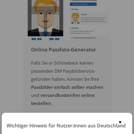
Online Passfoto-Generator
Falls Sie in Schönebeck keinen
passenden DM Passbildservice
gefunden haben, können Sie Ihre
Passbilder einfach selber machen
und
versandkostenfrei online
bestellen
.
×
PASSFOTOS ONLINE ERSTELLEN
Wichtiger Hinweis für Nutzer:innen aus Deutschland