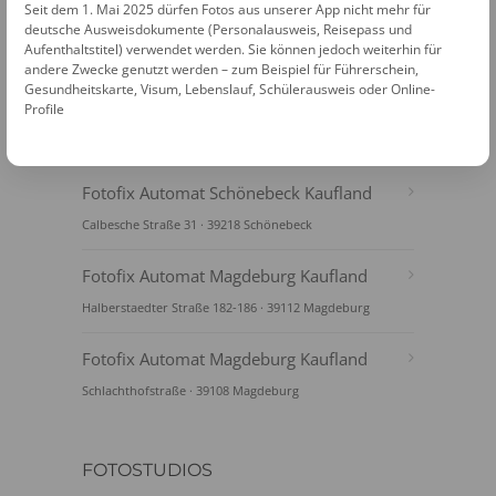
Seit dem 1. Mai 2025 dürfen Fotos aus unserer App nicht mehr für
deutsche Ausweisdokumente (Personalausweis, Reisepass und
Aufenthaltstitel) verwendet werden. Sie können jedoch weiterhin für
andere Zwecke genutzt werden – zum Beispiel für Führerschein,
Gesundheitskarte, Visum, Lebenslauf, Schülerausweis oder Online-
Profile
FOTOAUTOMATEN
Fotofix Automat Schönebeck Kaufland
Calbesche Straße 31 · 39218 Schönebeck
Fotofix Automat Magdeburg Kaufland
Halberstaedter Straße 182-186 · 39112 Magdeburg
Fotofix Automat Magdeburg Kaufland
Schlachthofstraße · 39108 Magdeburg
FOTOSTUDIOS