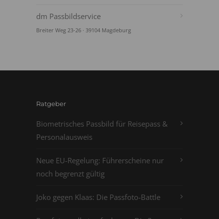
dm Passbildservice
Breiter Weg 23-26 · 39104 Magdeburg
Ratgeber
Biometrisches Passbild für Reisepass &
Personalausweis
Neue EU-Regelung: Führerscheine nur
noch begrenzt gültig
Joko gegen Klaas: Die Passfoto-Battle